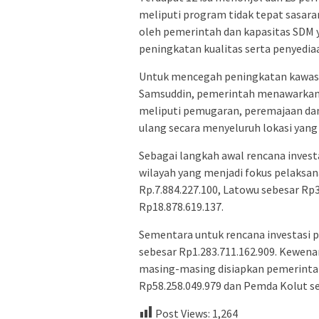
meliputi program tidak tepat sasar
oleh pemerintah dan kapasitas SDM y
peningkatan kualitas serta penyedi
Untuk mencegah peningkatan kawas
Samsuddin, pemerintah menawarkan t
meliputi pemugaran, peremajaan d
ulang secara menyeluruh lokasi yang 
Sebagai langkah awal rencana inves
wilayah yang menjadi fokus pelaksan
Rp.7.884.227.100, Latowu sebesar R
Rp18.878.619.137.
Sementara untuk rencana investasi
sebesar Rp1.283.711.162.909. Kewe
masing-masing disiapkan pemerintah
Rp58.258.049.979 dan Pemda Kolut sen
Post Views:
1,264