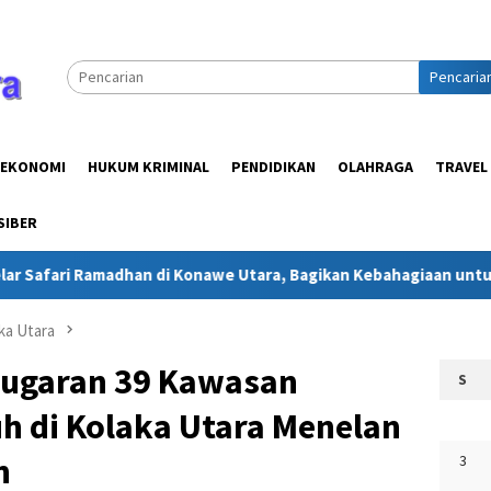
Pencaria
EKONOMI
HUKUM KRIMINAL
PENDIDIKAN
OLAHRAGA
TRAVEL
SIBER
Ramadhan di Konawe Utara, Bagikan Kebahagiaan untuk Masyaraka
ka Utara
mugaran 39 Kawasan
S
 di Kolaka Utara Menelan
n
3