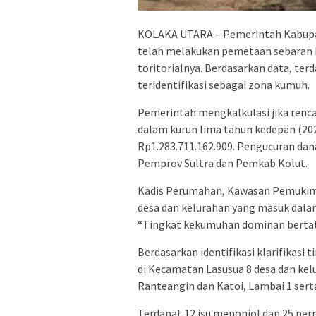
KOLAKA UTARA – Pemerintah Kabupate
telah melakukan pemetaan sebaran 
toritorialnya. Berdasarkan data, te
teridentifikasi sebagai zona kumuh.
Pemerintah mengkalkulasi jika renc
dalam kurun lima tahun kedepan (2
Rp1.283.711.162.909. Pengucuran da
Pemprov Sultra dan Pemkab Kolut.
Kadis Perumahan, Kawasan Pemukima
desa dan kelurahan yang masuk dala
“Tingkat kekumuhan dominan bertatus
Berdasarkan identifikasi klarifikasi
di Kecamatan Lasusua 8 desa dan kelu
Ranteangin dan Katoi, Lambai 1 sert
Terdapat 12 isu menonjol dan 25 per