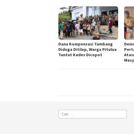
Dana Kompensasi Tambang
Demo
Diduga Ditilep, Warga Pitulua
Pert
Tuntut Kades Dicopot
Atas
Masy
Cari
untuk: