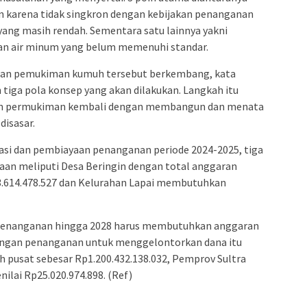
an karena tidak singkron dengan kebijakan penanganan
ang masih rendah. Sementara satu lainnya yakni
aan air minum yang belum memenuhi standar.
an pemukiman kumuh tersebut berkembang, kata
iga pola konsep yang akan dilakukan. Langkah itu
an permukiman kembali dengan membangun dan menata
disasar.
tasi dan pembiayaan penanganan periode 2024-2025, tiga
aan meliputi Desa Beringin dengan total anggaran
p3.614.478.527 dan Kelurahan Lapai membutuhkan
 penanganan hingga 2028 harus membutuhkan anggaran
nangan penanganan untuk menggelontorkan dana itu
 pusat sebesar Rp1.200.432.138.032, Pemprov Sultra
ilai Rp25.020.974.898. (Ref)