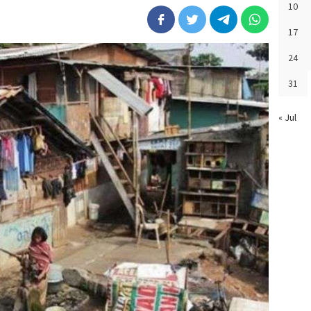
10
17
24
31
« Jul