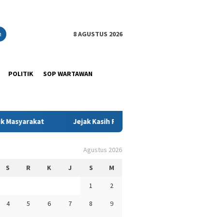
n
8 AGUSTUS 2026
POLITIK
SOP WARTAWAN
t
Jejak Kasih Ramadan: Ketika Kadin Sultra Memeluk Anak
Agustus 2026
S
R
K
J
S
M
1
2
4
5
6
7
8
9