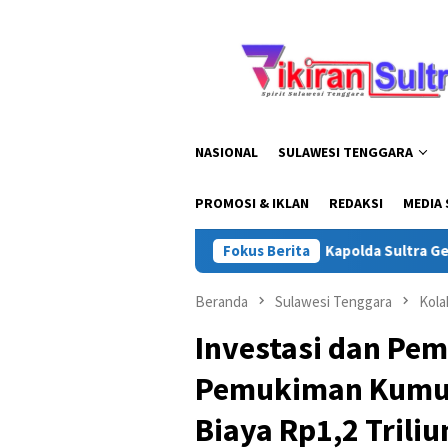
Loncat
ke
konten
NASIONAL
SULAWESI TENGGARA
PROMOSI & IKLAN
REDAKSI
MEDIA 
Fokus Berita
Kapolda Sultra Gelar Safari 
Beranda
Sulawesi Tenggara
Kola
Investasi dan Pe
Pemukiman Kumuh
Biaya Rp1,2 Triliu