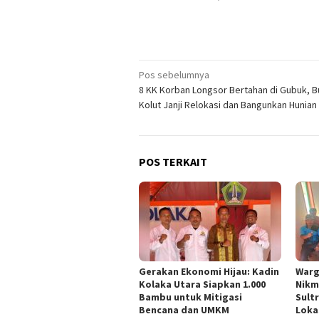
Navigasi
Pos sebelumnya
8 KK Korban Longsor Bertahan di Gubuk, B
pos
Kolut Janji Relokasi dan Bangunkan Hunian
POS TERKAIT
Gerakan Ekonomi Hijau: Kadin
Warg
Kolaka Utara Siapkan 1.000
Nikm
Bambu untuk Mitigasi
Sult
Bencana dan UMKM
Loka