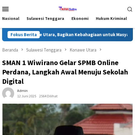
Loncat
Menu
ke
Mobile
konten
Nasional
Sulawesi Tenggara
Ekonomi
Hukum Kriminal
n di Konawe Utara, Bagikan Kebahagiaan untuk Masyarakat
Fokus Berita
Beranda
Sulawesi Tenggara
Konawe Utara
SMAN 1 Wiwirano Gelar SPMB Online
Perdana, Langkah Awal Menuju Sekolah
Digital
Admin
12 Juni 2025
2564 Dilihat