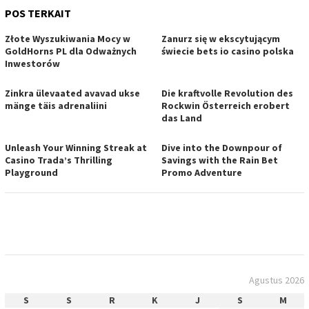
POS TERKAIT
Złote Wyszukiwania Mocy w
Zanurz się w ekscytującym
GoldHorns PL dla Odważnych
świecie bets io casino polska
Inwestorów
Zinkra ülevaated avavad ukse
Die kraftvolle Revolution des
mänge täis adrenaliini
Rockwin Österreich erobert
das Land
Unleash Your Winning Streak at
Dive into the Downpour of
Casino Trada’s Thrilling
Savings with the Rain Bet
Playground
Promo Adventure
Agustus 2026
S
S
R
K
J
S
M