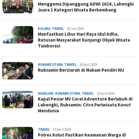
Menggema Dipanggung ADWI 2024, Labengki
Juara 1 Kategori Wisata Berkembang
admin
KOLAKA
,
TRAVEL
18 Juni 2024
Manfaatkan Libur Hari Raya Idul Adha,
Ratusan Masyarakat Kunjungi Objek Wisata
Tamborasi
admin
KONAWE UTARA
,
TRAVEL
26 April 2024
Ruksamin Berziarah di Makam Pendiri NU
admin
HEADLINE
,
KONAWE UTARA
,
TRAVEL
18 April 2024
Kapal Pesiar MV Coral Adventure Berlabuh di
Labengki, Ruksamin: Citra Pariwisata Konut
Mendunia
admin
TRAVEL
13 April 2024
Polres Kolut Pastikan Keamanan Warga di