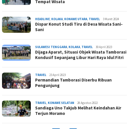
Tempat Wisata
admin
HEADLINE
,
KOLAKA
,
KONAWE UTARA
,
TRAVEL
3 Maret 2024
Dispar Konut Studi Tiru di Desa Wisata Sani-
Sani
admin
SULAWESI TENGGARA
,
KOLAKA
,
TRAVEL
30 April 2023
Dijaga Aparat, Situasi Objek Wisata Tamborasi
Kondusif Sepanjang Libur Hari Raya Idul Fitri
admin
TRAVEL
23 April 2023
Permandian Tamborasi Diserbu Ribuan
Pengunjung
admin
TRAVEL
,
KONAWE SELATAN
28 Agustus 2022
Sandiaga Uno Takjub Melihat Keindahan Air
Terjun Moramo