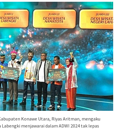
 Kabupaten Konawe Utara, Riyas Aritman, mengaku
Labengki menjawarai dalam ADWI 2024 tak lepas