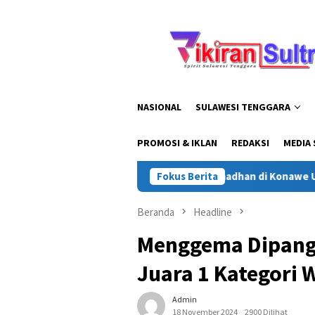
Loncat
ke
konten
NASIONAL
SULAWESI TENGGARA
PROMOSI & IKLAN
REDAKSI
MEDIA 
a Sultra Gelar Safari Ramadhan di Konawe Utara, Bagikan Kebah
Fokus Berita
Beranda
Headline
Menggema Dipang
Juara 1 Kategori
Admin
18 November 2024
2900 Dilihat