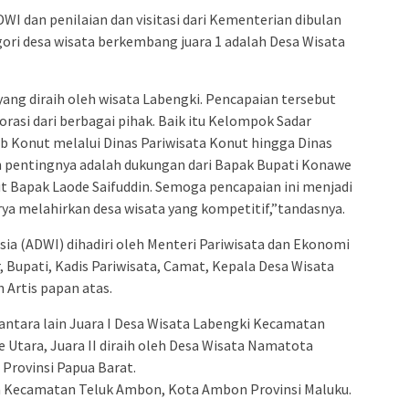
WI dan penilaian dan visitasi dari Kementerian dibulan
gori desa wisata berkembang juara 1 adalah Desa Wisata
ang diraih oleh wisata Labengki. Pencapaian tersebut
rasi dari berbagai pihak. Baik itu Kelompok Sadar
b Konut melalui Dinas Pariwisata Konut hingga Dinas
lah pentingnya adalah dukungan dari Bapak Bupati Konawe
t Bapak Laode Saifuddin. Semoga pencapaian ini menjadi
ya melahirkan desa wisata yang kompetitif,”tandasnya.
a (ADWI) dihadiri oleh Menteri Pariwisata dan Ekonomi
, Bupati, Kadis Pariwisata, Camat, Kepala Desa Wisata
 Artis papan atas.
antara lain Juara I Desa Wisata Labengki Kecamatan
Utara, Juara II diraih oleh Desa Wisata Namatota
Provinsi Papua Barat.
aha Kecamatan Teluk Ambon, Kota Ambon Provinsi Maluku.