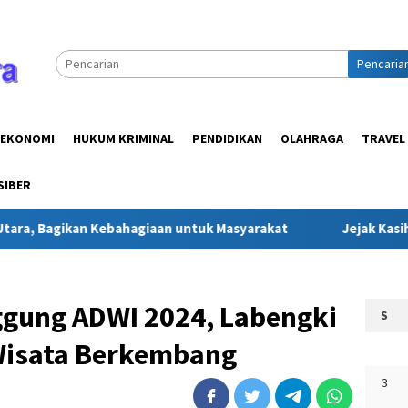
Pencaria
EKONOMI
HUKUM KRIMINAL
PENDIDIKAN
OLAHRAGA
TRAVEL
SIBER
agiaan untuk Masyarakat
Jejak Kasih Ramadan: Ketika Ka
gung ADWI 2024, Labengki
S
 Wisata Berkembang
3