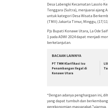
Desa Labengki Kecamatan Lasolo Kep
Tenggara (Sultra), menjuarai ajang 
untuk kategori Desa Wisata Berkemb
(TMII) Jakarta Timur, Minggu, (17/11
Pjs Bupati Konawe Utara, La Ode Sai
1 pada ADWI 2024 dapat menjadi mo
berkelanjutan.
BACAAN LAINNYA
PT TMM Klarifikasi Isu
LS
Penambangan Ilegal di
Ta
Konawe Utara
“Dengan adanya penghargaan ini, di
yang dapat tumbuh dan berkembang s
perekonomian masyarakat,”ujarnya.