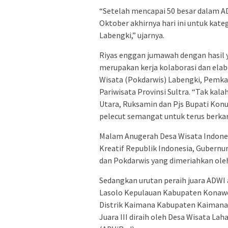
“Setelah mencapai 50 besar dalam AD
Oktober akhirnya hari ini untuk kate
Labengki,” ujarnya.
Riyas enggan jumawah dengan hasil y
merupakan kerja kolaborasi dan elabo
Wisata (Pokdarwis) Labengki, Pemka
Pariwisata Provinsi Sultra. “Tak ka
Utara, Ruksamin dan Pjs Bupati Konu
pelecut semangat untuk terus berkar
Malam Anugerah Desa Wisata Indonesi
Kreatif Republik Indonesia, Gubernur
dan Pokdarwis yang dimeriahkan oleh
Sedangkan urutan peraih juara ADWI 
Lasolo Kepulauan Kabupaten Konawe 
Distrik Kaimana Kabupaten Kaimana 
Juara III diraih oleh Desa Wisata L