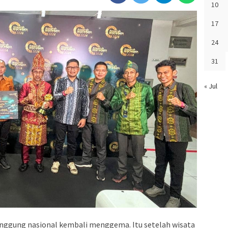
10
17
24
31
« Jul
ggung nasional kembali menggema. Itu setelah wisata