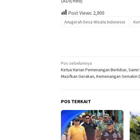
(ADV/Red)
Post Views:
2,900
Anugerah Desa Wisata Indonesia
Kon
Navigasi
Pos sebelumnya
Ketua Harian Pemenangan Berkibar, Samir:
pos
Masifkan Gerakan, Kemenangan Semakin 
POS TERKAIT