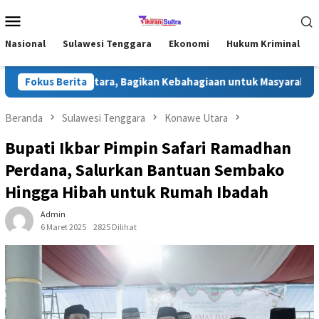
Loncat
Menu
ke
Mobile
konten
Nasional
Sulawesi Tenggara
Ekonomi
Hukum Kriminal
i Konawe Utara, Bagikan Kebahagiaan untuk Masyarakat
Fokus Berita
J
Beranda
Sulawesi Tenggara
Konawe Utara
Bupati Ikbar Pimpin Safari Ramadhan
Perdana, Salurkan Bantuan Sembako
Hingga Hibah untuk Rumah Ibadah
Admin
6 Maret 2025
2825 Dilihat