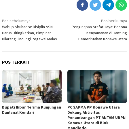
Navigasi
Pos sebelumnya
Pos berikutnya
Wabup Abuhaera: Disiplin ASN
Penginapan Arafat Jaya: Pesona
pos
Harus Ditingkatkan, Pimpinan
Kenyamanan di Jantung
Dilarang Lindungi Pegawai Malas
Pemerintahan Konawe Utara
POS TERKAIT
Bupati Ikbar Terima Kunjungan
PC SAPMA PP Konawe Utara
Danlanal Kendari
Dukung Aktivitas
Penambangan PT ANTAM UBPN
Konawe Utara di Blok
Mandiodo