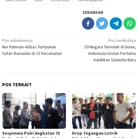
SEBARKAN
Navigasi
Pos sebelumnya
Pos berikutnya
Nur Rahman-Abbas Tuntaskan
50 Negara Terindah di Dunia,
pos
Safari Ramadan di 15 Kecamatan
Indonesia Urutan Pertama
Kalahkan Selandia Baru
POS TERKAIT
Sespimma Polri Angkatan 75
Drop Tegangan Listrik