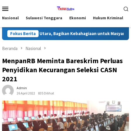
Loncat
Menu
ke
Mobile
konten
Nasional
Sulawesi Tenggara
Ekonomi
Hukum Kriminal
an di Konawe Utara, Bagikan Kebahagiaan untuk Masyarakat
Fokus Berita
Beranda
Nasional
MenpanRB Meminta Bareskrim Perluas
Penyidikan Kecurangan Seleksi CASN
2021
Admin
26 April 2022
835 Dilihat