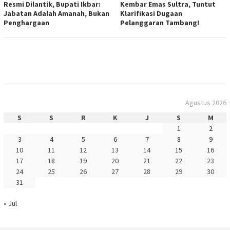
Resmi Dilantik, Bupati Ikbar:
Kembar Emas Sultra, Tuntut
Jabatan Adalah Amanah, Bukan
Klarifikasi Dugaan
Penghargaan
Pelanggaran Tambang!
Agustus 2026
S
S
R
K
J
S
M
1
2
3
4
5
6
7
8
9
10
11
12
13
14
15
16
17
18
19
20
21
22
23
24
25
26
27
28
29
30
31
« Jul