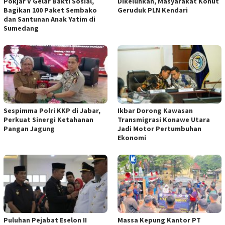
Pokjar V Gelar Bakti Sosial,
Dikeluhkan, Masyarakat Konut
Bagikan 100 Paket Sembako
Geruduk PLN Kendari
dan Santunan Anak Yatim di
Sumedang
Sespimma Polri KKP di Jabar,
Ikbar Dorong Kawasan
Perkuat Sinergi Ketahanan
Transmigrasi Konawe Utara
Pangan Jagung
Jadi Motor Pertumbuhan
Ekonomi
Puluhan Pejabat Eselon II
Massa Kepung Kantor PT