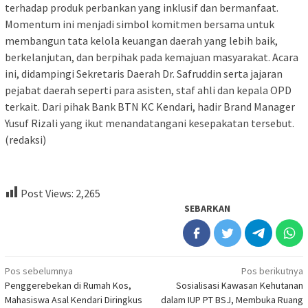
terhadap produk perbankan yang inklusif dan bermanfaat.
Momentum ini menjadi simbol komitmen bersama untuk
membangun tata kelola keuangan daerah yang lebih baik,
berkelanjutan, dan berpihak pada kemajuan masyarakat. Acara
ini, didampingi Sekretaris Daerah Dr. Safruddin serta jajaran
pejabat daerah seperti para asisten, staf ahli dan kepala OPD
terkait. Dari pihak Bank BTN KC Kendari, hadir Brand Manager
Yusuf Rizali yang ikut menandatangani kesepakatan tersebut.
(redaksi)
Post Views:
2,265
SEBARKAN
Navigasi
Pos sebelumnya
Pos berikutnya
Penggerebekan di Rumah Kos,
Sosialisasi Kawasan Kehutanan
pos
Mahasiswa Asal Kendari Diringkus
dalam IUP PT BSJ, Membuka Ruang