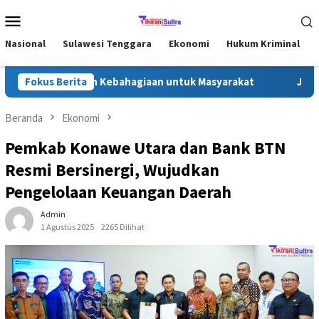
Loncat
Menu
ke
Mobile
konten
Nasional
Sulawesi Tenggara
Ekonomi
Hukum Kriminal
Utara, Bagikan Kebahagiaan untuk Masyarakat
Fokus Berita
Jejak Kas
Beranda
Ekonomi
Pemkab Konawe Utara dan Bank BTN
Resmi Bersinergi, Wujudkan
Pengelolaan Keuangan Daerah
Admin
1 Agustus 2025
2265 Dilihat