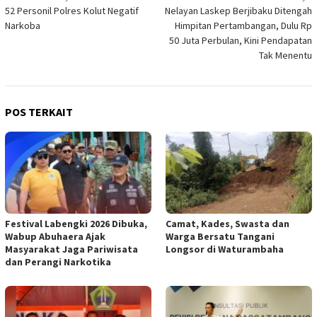
52 Personil Polres Kolut Negatif
Nelayan Laskep Berjibaku Ditengah
pos
Narkoba
Himpitan Pertambangan, Dulu Rp
50 Juta Perbulan, Kini Pendapatan
Tak Menentu
POS TERKAIT
Festival Labengki 2026 Dibuka,
Camat, Kades, Swasta dan
Wabup Abuhaera Ajak
Warga Bersatu Tangani
Masyarakat Jaga Pariwisata
Longsor di Waturambaha
dan Perangi Narkotika