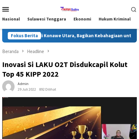
Loncat
Menu
ke
Mobile
konten
Nasional
Sulawesi Tenggara
Ekonomi
Hukum Kriminal
ari Ramadhan di Konawe Utara, Bagikan Kebahagiaan untuk Masya
Fokus Berita
Beranda
Headline
Inovasi Si LAKU O2T Disdukcapil Kolut
Top 45 KIPP 2022
Admin
29 Juli 2022
892 Dilihat