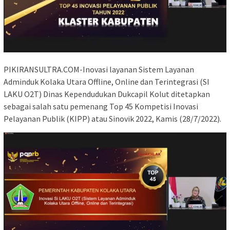
PIKIRANSULTRA.COM-Inovasi layanan Sistem Layanan
Adminduk Kolaka Utara Offline, Online dan Terintegrasi (SI
LAKU O2T) Dinas Kependudukan Dukcapil Kolut ditetapkan
sebagai salah satu pemenang Top 45 Kompetisi Inovasi
Pelayanan Publik (KIPP) atau Sinovik 2022, Kamis (28/7/2022).