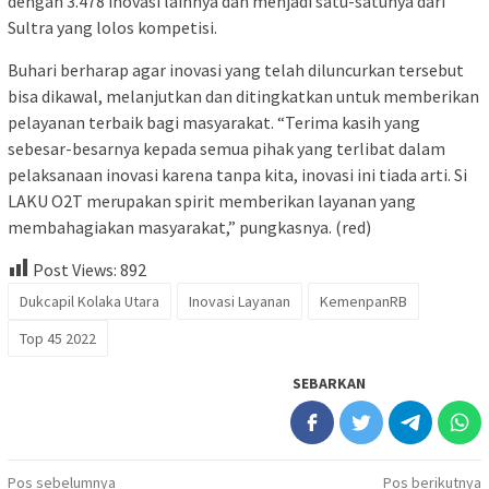
dengan 3.478 inovasi lainnya dan menjadi satu-satunya dari
Sultra yang lolos kompetisi.
Buhari berharap agar inovasi yang telah diluncurkan tersebut
bisa dikawal, melanjutkan dan ditingkatkan untuk memberikan
pelayanan terbaik bagi masyarakat. “Terima kasih yang
sebesar-besarnya kepada semua pihak yang terlibat dalam
pelaksanaan inovasi karena tanpa kita, inovasi ini tiada arti. Si
LAKU O2T merupakan spirit memberikan layanan yang
membahagiakan masyarakat,” pungkasnya. (red)
Post Views:
892
Dukcapil Kolaka Utara
Inovasi Layanan
KemenpanRB
Top 45 2022
SEBARKAN
Navigasi
Pos sebelumnya
Pos berikutnya