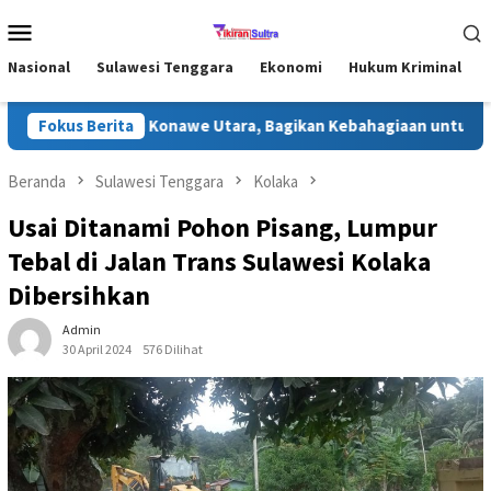
Loncat
Menu
ke
Mobile
konten
Nasional
Sulawesi Tenggara
Ekonomi
Hukum Kriminal
ri Ramadhan di Konawe Utara, Bagikan Kebahagiaan untuk Masyar
Fokus Berita
Beranda
Sulawesi Tenggara
Kolaka
Usai Ditanami Pohon Pisang, Lumpur
Tebal di Jalan Trans Sulawesi Kolaka
Dibersihkan
Admin
30 April 2024
576 Dilihat