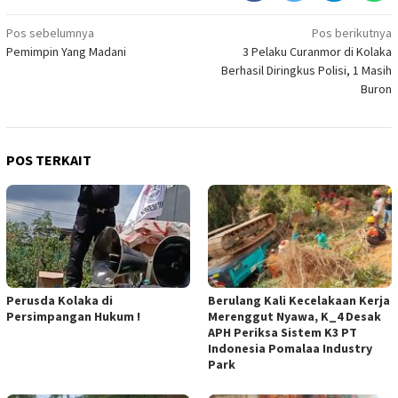
Navigasi
Pos sebelumnya
Pos berikutnya
Pemimpin Yang Madani
3 Pelaku Curanmor di Kolaka
pos
Berhasil Diringkus Polisi, 1 Masih
Buron
POS TERKAIT
Perusda Kolaka di
Berulang Kali Kecelakaan Kerja
Persimpangan Hukum !
Merenggut Nyawa, K_4 Desak
APH Periksa Sistem K3 PT
Indonesia Pomalaa Industry
Park