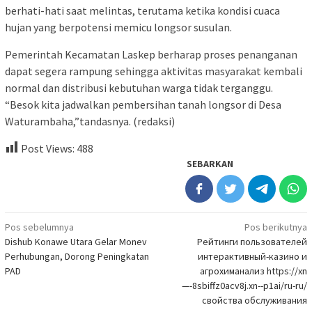
berhati-hati saat melintas, terutama ketika kondisi cuaca
hujan yang berpotensi memicu longsor susulan.
Pemerintah Kecamatan Laskep berharap proses penanganan
dapat segera rampung sehingga aktivitas masyarakat kembali
normal dan distribusi kebutuhan warga tidak terganggu.
“Besok kita jadwalkan pembersihan tanah longsor di Desa
Waturambaha,”tandasnya. (redaksi)
Post Views:
488
SEBARKAN
Navigasi
Pos sebelumnya
Pos berikutnya
Dishub Konawe Utara Gelar Monev
Рейтинги пользователей
pos
Perhubungan, Dorong Peningkatan
интерактивный-казино и
PAD
агрохиманализ https://xn
—-8sbiffz0acv8j.xn--p1ai/ru-ru/
свойства обслуживания