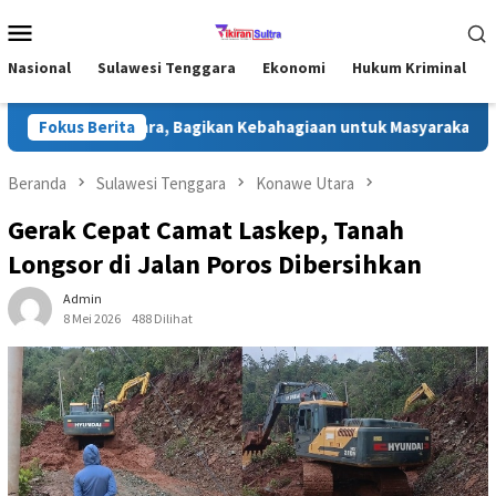
Loncat
Menu
ke
Mobile
konten
Nasional
Sulawesi Tenggara
Ekonomi
Hukum Kriminal
di Konawe Utara, Bagikan Kebahagiaan untuk Masyarakat
Fokus Berita
Beranda
Sulawesi Tenggara
Konawe Utara
Gerak Cepat Camat Laskep, Tanah
Longsor di Jalan Poros Dibersihkan
Admin
8 Mei 2026
488 Dilihat