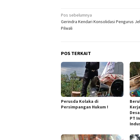
Navigasi
Pos sebelumnya
Gerindra Kendari Konsolidasi Pengurus Je
pos
Pilwali
POS TERKAIT
Perusda Kolaka di
Beru
Persimpangan Hukum !
Kerj
Desa
PT I
Indu