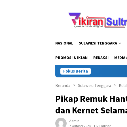
Loncat
ke
konten
NASIONAL
SULAWESI TENGGARA
PROMOSI & IKLAN
REDAKSI
MEDIA 
Fokus Berita
Kapolda Su
Beranda
Sulawesi Tenggara
Kola
Pikap Remuk Hant
dan Kernet Selam
Admin
7 Oktober 2024
1126 Dilihat