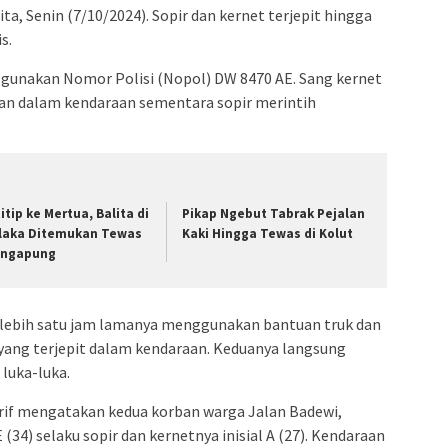
ta, Senin (7/10/2024). Sopir dan kernet terjepit hingga
s.
gunakan Nomor Polisi (Nopol) DW 8470 AE. Sang kernet
an dalam kendaraan sementara sopir merintih
titip ke Mertua, Balita di
Pikap Ngebut Tabrak Pejalan
laka Ditemukan Tewas
Kaki Hingga Tewas di Kolut
ngapung
 lebih satu jam lamanya menggunakan bantuan truk dan
ang terjepit dalam kendaraan. Keduanya langsung
 luka-luka.
Arif mengatakan kedua korban warga Jalan Badewi,
 (34) selaku sopir dan kernetnya inisial A (27). Kendaraan