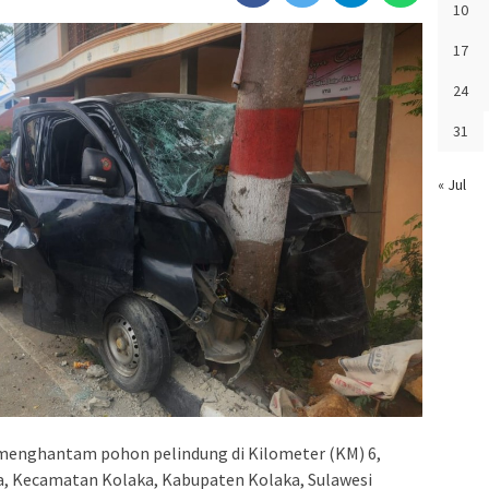
10
17
24
31
« Jul
menghantam pohon pelindung di Kilometer (KM) 6,
, Kecamatan Kolaka, Kabupaten Kolaka, Sulawesi