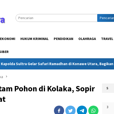
Pencaria
EKONOMI
HUKUM KRIMINAL
PENDIDIKAN
OLAHRAGA
TRAVEL
SIBER
ltra Gelar Safari Ramadhan di Konawe Utara, Bagikan Kebahagia
ka
am Pohon di Kolaka, Sopir
S
at
3