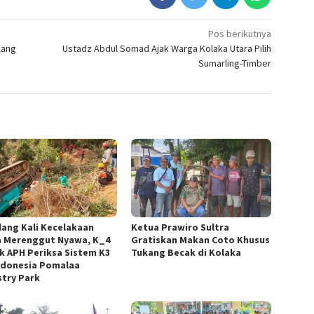
Pos berikutnya
lang
Ustadz Abdul Somad Ajak Warga Kolaka Utara Pilih
Sumarling-Timber
lang Kali Kecelakaan
Ketua Prawiro Sultra
a Merenggut Nyawa, K_4
Gratiskan Makan Coto Khusus
k APH Periksa Sistem K3
Tukang Becak di Kolaka
ndonesia Pomalaa
stry Park