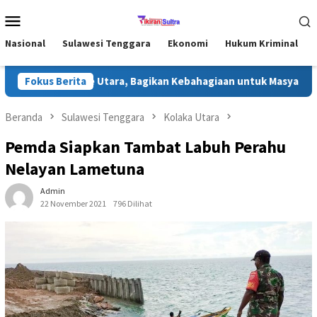
Loncat
Menu
ke
Mobile
konten
Nasional
Sulawesi Tenggara
Ekonomi
Hukum Kriminal
han di Konawe Utara, Bagikan Kebahagiaan untuk Masyarakat
Fokus Berita
Beranda
Sulawesi Tenggara
Kolaka Utara
Pemda Siapkan Tambat Labuh Perahu
Nelayan Lametuna
Admin
22 November 2021
796 Dilihat