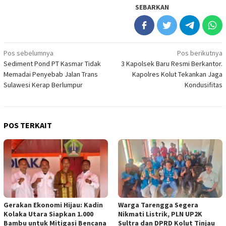
SEBARKAN
Navigasi
Pos sebelumnya
Pos berikutnya
Sediment Pond PT Kasmar Tidak
3 Kapolsek Baru Resmi Berkantor.
pos
Memadai Penyebab Jalan Trans
Kapolres Kolut Tekankan Jaga
Sulawesi Kerap Berlumpur
Kondusifitas
POS TERKAIT
Gerakan Ekonomi Hijau: Kadin
Warga Tarengga Segera
Kolaka Utara Siapkan 1.000
Nikmati Listrik, PLN UP2K
Bambu untuk Mitigasi Bencana
Sultra dan DPRD Kolut Tinjau