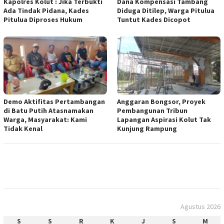
Kapolres Kolut : Jika Terbukti
Dana Kompensasi Tambang
Ada Tindak Pidana, Kades
Diduga Ditilep, Warga Pitulua
Pitulua Diproses Hukum
Tuntut Kades Dicopot
Demo Aktifitas Pertambangan
Anggaran Bongsor, Proyek
di Batu Putih Atasnamakan
Pembangunan Tribun
Warga, Masyarakat: Kami
Lapangan Aspirasi Kolut Tak
Tidak Kenal
Kunjung Rampung
Agustus 2026
S
S
R
K
J
S
M