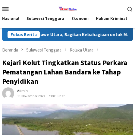
Loncat
Menu
ke
Mobile
konten
Nasional
Sulawesi Tenggara
Ekonomi
Hukum Kriminal
Ramadhan di Konawe Utara, Bagikan Kebahagiaan untuk Masyaraka
Fokus Berita
Beranda
Sulawesi Tenggara
Kolaka Utara
Kejari Kolut Tingkatkan Status Perkara
Pematangan Lahan Bandara ke Tahap
Penyidikan
Admin
11 November 2022
739 Dilihat