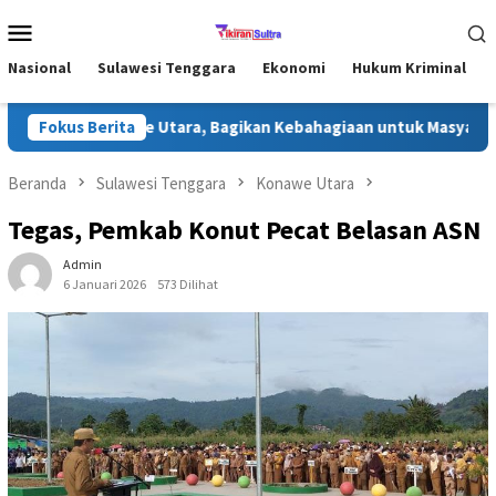
Loncat
Menu
ke
Mobile
konten
Nasional
Sulawesi Tenggara
Ekonomi
Hukum Kriminal
an di Konawe Utara, Bagikan Kebahagiaan untuk Masyarakat
Fokus Berita
Beranda
Sulawesi Tenggara
Konawe Utara
Tegas, Pemkab Konut Pecat Belasan ASN
Admin
6 Januari 2026
573 Dilihat