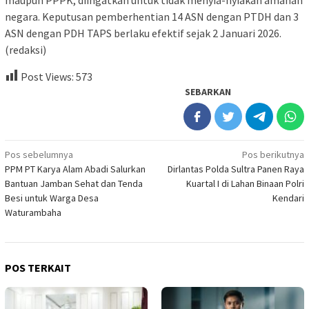
negara. Keputusan pemberhentian 14 ASN dengan PTDH dan 3
ASN dengan PDH TAPS berlaku efektif sejak 2 Januari 2026.
(redaksi)
Post Views:
573
SEBARKAN
Navigasi
Pos sebelumnya
Pos berikutnya
PPM PT Karya Alam Abadi Salurkan
Dirlantas Polda Sultra Panen Raya
pos
Bantuan Jamban Sehat dan Tenda
Kuartal I di Lahan Binaan Polri
Besi untuk Warga Desa
Kendari
Waturambaha
POS TERKAIT