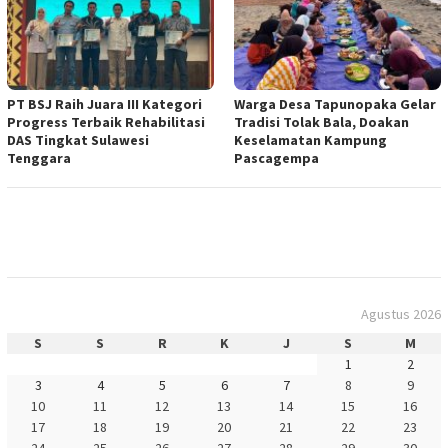
PT BSJ Raih Juara III Kategori
Warga Desa Tapunopaka Gelar
Progress Terbaik Rehabilitasi
Tradisi Tolak Bala, Doakan
DAS Tingkat Sulawesi
Keselamatan Kampung
Tenggara
Pascagempa
Agustus 2026
S
S
R
K
J
S
M
1
2
3
4
5
6
7
8
9
10
11
12
13
14
15
16
17
18
19
20
21
22
23
24
25
26
27
28
29
30