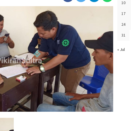
10
17
24
31
« Jul