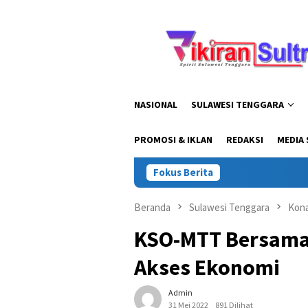
Loncat
ke
konten
NASIONAL
SULAWESI TENGGARA
PROMOSI & IKLAN
REDAKSI
MEDIA 
Fokus Berita
Kapolda Sul
Beranda
Sulawesi Tenggara
Kon
KSO-MTT Bersama
Akses Ekonomi
Admin
31 Mei 2022
891 Dilihat