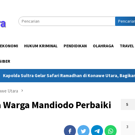
Pencaria
EKONOMI
HUKUM KRIMINAL
PENDIDIKAN
OLAHRAGA
TRAVEL
SIBER
tra Gelar Safari Ramadhan di Konawe Utara, Bagikan Kebahagiaa
awe Utara
 Warga Mandiodo Perbaiki
S
3