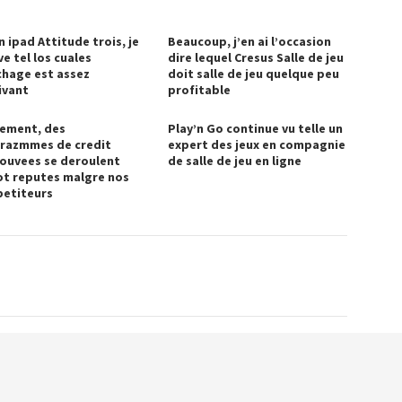
n ipad Attitude trois, je
Beaucoup, j’en ai l’occasion
e tel los cuales
dire lequel Cresus Salle de jeu
ichage est assez
doit salle de jeu quelque peu
ivant
profitable
lement, des
Play’n Go continue vu telle un
razmmes de credit
expert des jeux en compagnie
ouvees se deroulent
de salle de jeu en ligne
ot reputes malgre nos
etiteurs