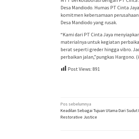
Desa Mandiodo. Humas PT Cinta Jay
komitmen kebersamaan perusahaan se
Desa Mandiodo yang rusak.
“Kami dari PT Cinta Jaya menyiapkan
materialnya untuk kegiatan perbaik
berat seperti greder hingga vibro.
perbaikan jalan,”pungkas Hargono. (
Post Views:
891
Navigasi
Pos sebelumnya
Keadilan Sebagai Tujuan Utama Dari Sudut
pos
Restorative Justice