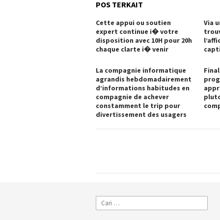
POS TERKAIT
Cette appui ou soutien
Via u
expert continue i� votre
trouv
disposition avec 10H pour 20h
l’aff
chaque clarte i� venir
capt
La compagnie informatique
Fina
agrandis hebdomadairement
prog
d’informations habitudes en
appr
compagnie de achever
plut
constamment le trip pour
comp
divertissement des usagers
Cari
untuk: