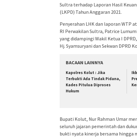
Sultra terhadap Laporan Hasil Keua
(LKPD) Tahun Anggaran 2021.
Penyerahan LHK dan laporan WTP ata
RI Perwakilan Sultra, Patrice Lumu
yang didampingi Wakil Ketua I DPRD, Ag
Hj. Syamsuryani dan Sekwan DPRD Kol
BACAAN LAINNYA
Kapolres Kolut : Jika
Ik
Terbukti Ada Tindak Pidana,
Pr
Kades Pitulua Diproses
Ke
Hukum
Bupati Kolut, Nur Rahman Umar meng
seluruh jajaran pemerintah dan duku
bukti nyata kinerja bersama hingg