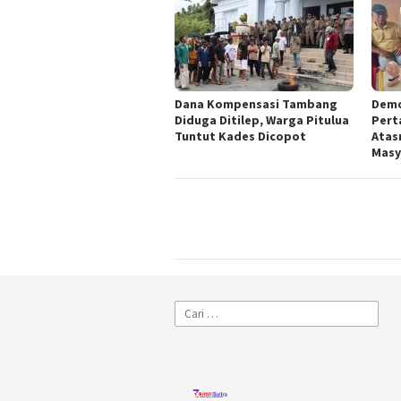
Dana Kompensasi Tambang
Demo
Diduga Ditilep, Warga Pitulua
Pert
Tuntut Kades Dicopot
Atas
Masy
Cari
untuk: