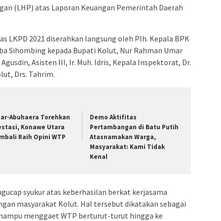
ngan (LHP) atas Laporan Keuangan Pemerintah Daerah
s LKPD 2021 diserahkan langsung oleh Plh. Kepala BPK
mba Sihombing kepada Bupati Kolut, Nur Rahman Umar
usdin, Asisten III, Ir. Muh. Idris, Kepala Inspektorat, Dr.
ut, Drs. Tahrim.
bar-Abuhaera Torehkan
Demo Aktifitas
estasi, Konawe Utara
Pertambangan di Batu Putih
mbali Raih Opini WTP
Atasnamakan Warga,
Masyarakat: Kami Tidak
Kenal
ucap syukur atas keberhasilan berkat kerjasama
ngan masyarakat Kolut. Hal tersebut dikatakan sebagai
a mampu menggaet WTP berturut-turut hingga ke