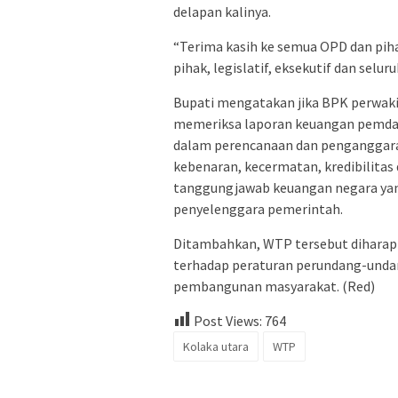
delapan kalinya.
“Terima kasih ke semua OPD dan piha
pihak, legislatif, eksekutif dan sel
Bupati mengatakan jika BPK perwaki
memeriksa laporan keuangan pemda s
dalam perencanaan dan penganggara
kebenaran, kecermatan, kredibilita
tanggungjawab keuangan negara yang
penyelenggara pemerintah.
Ditambahkan, WTP tersebut diharapk
terhadap peraturan perundang-unda
pembangunan masyarakat. (Red)
Post Views:
764
Kolaka utara
WTP