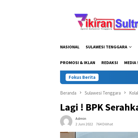
Loncat
ke
konten
NASIONAL
SULAWESI TENGGARA
PROMOSI & IKLAN
REDAKSI
MEDIA 
Fokus Berita
Kapolda Sul
Beranda
Sulawesi Tenggara
Kola
Lagi ! BPK Serahk
Admin
2 Juni 2022
764 Dilihat