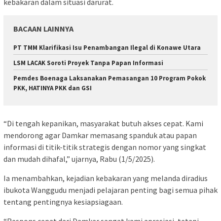
kebakaran dalam situasi darurat.
BACAAN LAINNYA
PT TMM Klarifikasi Isu Penambangan Ilegal di Konawe Utara
LSM LACAK Soroti Proyek Tanpa Papan Informasi
Pemdes Boenaga Laksanakan Pemasangan 10 Program Pokok
PKK, HATINYA PKK dan GSI
“Di tengah kepanikan, masyarakat butuh akses cepat. Kami
mendorong agar Damkar memasang spanduk atau papan
informasi di titik-titik strategis dengan nomor yang singkat
dan mudah dihafal,” ujarnya, Rabu (1/5/2025).
Ia menambahkan, kejadian kebakaran yang melanda diradius
ibukota Wanggudu menjadi pelajaran penting bagi semua pihak
tentang pentingnya kesiapsiagaan.
“Respons cepat dari Damkar sangat kami apresiasi, tetapi