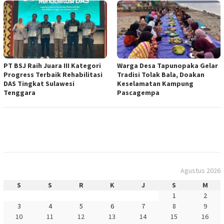
PT BSJ Raih Juara III Kategori
Warga Desa Tapunopaka Gelar
Progress Terbaik Rehabilitasi
Tradisi Tolak Bala, Doakan
DAS Tingkat Sulawesi
Keselamatan Kampung
Tenggara
Pascagempa
Agustus 2026
S
S
R
K
J
S
M
1
2
3
4
5
6
7
8
9
10
11
12
13
14
15
16