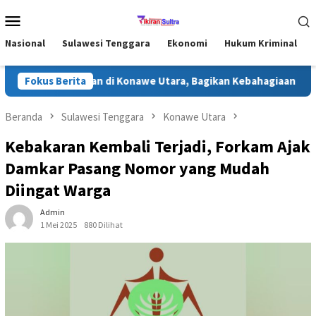
Loncat
Menu
ke
Mobile
konten
Nasional
Sulawesi Tenggara
Ekonomi
Hukum Kriminal
Safari Ramadhan di Konawe Utara, Bagikan Kebahagiaan untuk Ma
Fokus Berita
Beranda
Sulawesi Tenggara
Konawe Utara
Kebakaran Kembali Terjadi, Forkam Ajak
Damkar Pasang Nomor yang Mudah
Diingat Warga
Admin
1 Mei 2025
880 Dilihat