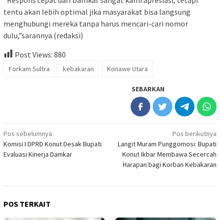
tentu akan lebih optimal jika masyarakat bisa langsung
menghubungi mereka tanpa harus mencari-cari nomor
dulu,”sarannya.(redaksi)
Post Views:
880
Forkam Sultra
kebakaran
Konawe Utara
SEBARKAN
Navigasi
Pos sebelumnya
Pos berikutnya
Komisi I DPRD Konut Desak Bupati
Langit Muram Punggomosi: Bupati
pos
Evaluasi Kinerja Damkar
Konut Ikbar Membawa Secercah
Harapan bagi Korban Kebakaran
POS TERKAIT