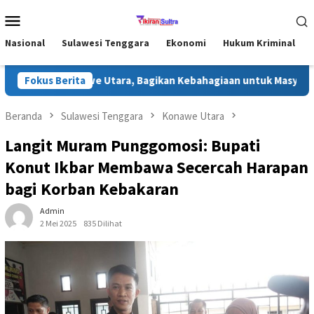
Loncat
Menu
ke
Mobile
konten
Nasional
Sulawesi Tenggara
Ekonomi
Hukum Kriminal
dhan di Konawe Utara, Bagikan Kebahagiaan untuk Masyarakat
Fokus Berita
Beranda
Sulawesi Tenggara
Konawe Utara
Langit Muram Punggomosi: Bupati
Konut Ikbar Membawa Secercah Harapan
bagi Korban Kebakaran
Admin
2 Mei 2025
835 Dilihat