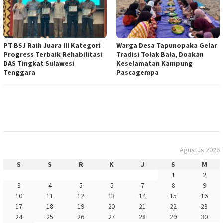
PT BSJ Raih Juara III Kategori
Warga Desa Tapunopaka Gelar
Progress Terbaik Rehabilitasi
Tradisi Tolak Bala, Doakan
DAS Tingkat Sulawesi
Keselamatan Kampung
Tenggara
Pascagempa
Agustus 2026
S
S
R
K
J
S
M
1
2
3
4
5
6
7
8
9
10
11
12
13
14
15
16
17
18
19
20
21
22
23
24
25
26
27
28
29
30