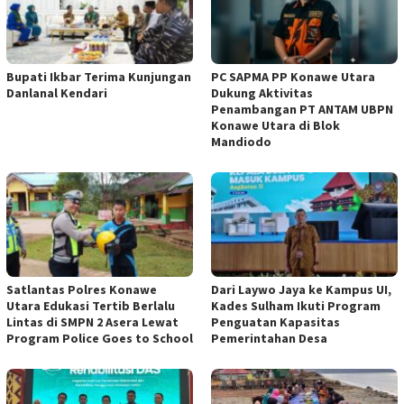
Bupati Ikbar Terima Kunjungan
PC SAPMA PP Konawe Utara
Danlanal Kendari
Dukung Aktivitas
Penambangan PT ANTAM UBPN
Konawe Utara di Blok
Mandiodo
Satlantas Polres Konawe
Dari Laywo Jaya ke Kampus UI,
Utara Edukasi Tertib Berlalu
Kades Sulham Ikuti Program
Lintas di SMPN 2 Asera Lewat
Penguatan Kapasitas
Program Police Goes to School
Pemerintahan Desa