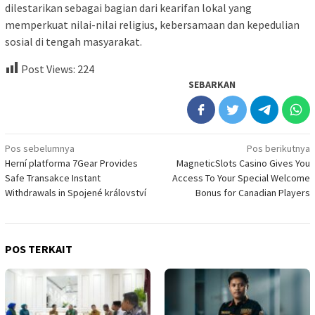
dilestarikan sebagai bagian dari kearifan lokal yang
memperkuat nilai-nilai religius, kebersamaan dan kepedulian
sosial di tengah masyarakat.
Post Views:
224
SEBARKAN
Navigasi
Pos sebelumnya
Pos berikutnya
Herní platforma 7Gear Provides
MagneticSlots Casino Gives You
pos
Safe Transakce Instant
Access To Your Special Welcome
Withdrawals in Spojené království
Bonus for Canadian Players
POS TERKAIT