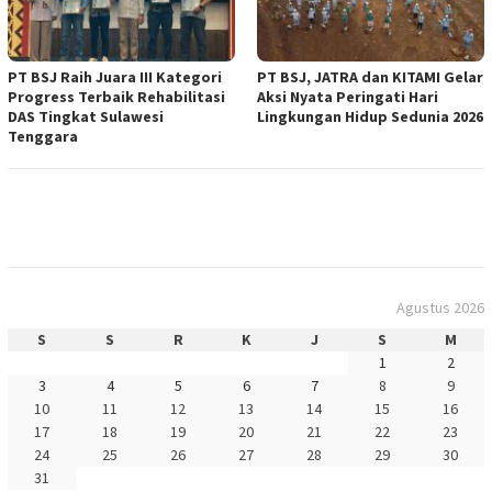
PT BSJ Raih Juara III Kategori
PT BSJ, JATRA dan KITAMI Gelar
Progress Terbaik Rehabilitasi
Aksi Nyata Peringati Hari
DAS Tingkat Sulawesi
Lingkungan Hidup Sedunia 2026
Tenggara
Agustus 2026
S
S
R
K
J
S
M
1
2
3
4
5
6
7
8
9
10
11
12
13
14
15
16
17
18
19
20
21
22
23
24
25
26
27
28
29
30
31