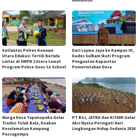
Satlantas Polres Konawe
Dari Laywo Jaya ke Kampus UI,
Utara Edukasi Tertib Berlalu
Kades Sulham Ikuti Program
Lintas di SMPN 2 Asera Lewat
Penguatan Kapasitas
Program Police Goes to School
Pemerintahan Desa
Warga Desa Tapunopaka Gelar
PT BSJ, JATRA dan KITAMI Gelar
Tradisi Tolak Bala, Doakan
Aksi Nyata Peringati Hari
Keselamatan Kampung
Lingkungan Hidup Sedunia 2026
Pascagempa