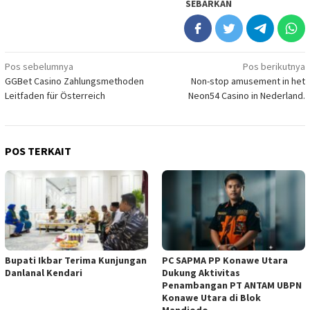
SEBARKAN
Navigasi
Pos sebelumnya
Pos berikutnya
GGBet Casino Zahlungsmethoden
Non-stop amusement in het
pos
Leitfaden für Österreich
Neon54 Casino in Nederland.
POS TERKAIT
Bupati Ikbar Terima Kunjungan
PC SAPMA PP Konawe Utara
Danlanal Kendari
Dukung Aktivitas
Penambangan PT ANTAM UBPN
Konawe Utara di Blok
Mandiodo