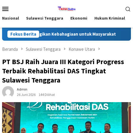
Loncat
Menu
ke
Mobile
konten
Nasional
Sulawesi Tenggara
Ekonomi
Hukum Kriminal
e Utara, Bagikan Kebahagiaan untuk Masyarakat
Fokus Berita
Jejak Ka
Beranda
Sulawesi Tenggara
Konawe Utara
PT BSJ Raih Juara III Kategori Progress
Terbaik Rehabilitasi DAS Tingkat
Sulawesi Tenggara
Admin
26 Juni 2026
144 Dilihat