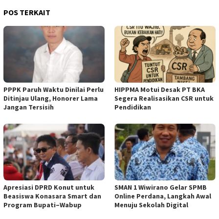
POS TERKAIT
PPPK Paruh Waktu Dinilai Perlu
HIPPMA Motui Desak PT BKA
Ditinjau Ulang, Honorer Lama
Segera Realisasikan CSR untuk
Jangan Tersisih
Pendidikan
Apresiasi DPRD Konut untuk
SMAN 1 Wiwirano Gelar SPMB
Beasiswa Konasara Smart dan
Online Perdana, Langkah Awal
Program Bupati–Wabup
Menuju Sekolah Digital