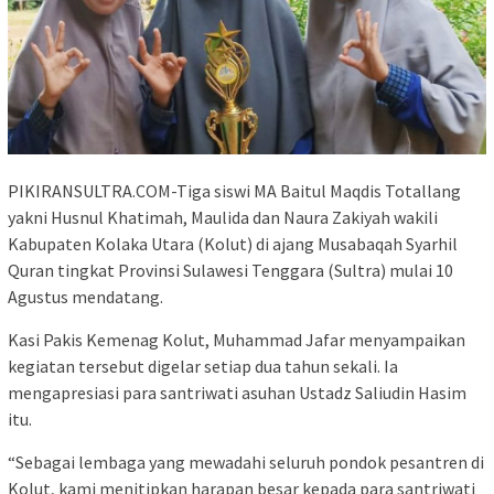
PIKIRANSULTRA.COM-Tiga siswi MA Baitul Maqdis Totallang
yakni Husnul Khatimah, Maulida dan Naura Zakiyah wakili
Kabupaten Kolaka Utara (Kolut) di ajang Musabaqah Syarhil
Quran tingkat Provinsi Sulawesi Tenggara (Sultra) mulai 10
Agustus mendatang.
Kasi Pakis Kemenag Kolut, Muhammad Jafar menyampaikan
kegiatan tersebut digelar setiap dua tahun sekali. Ia
mengapresiasi para santriwati asuhan Ustadz Saliudin Hasim
itu.
“Sebagai lembaga yang mewadahi seluruh pondok pesantren di
Kolut, kami menitipkan harapan besar kepada para santriwati