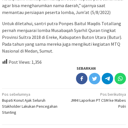
agar bisa mengharumkan nama daerah,” ujarnya saat
memantau persiapan peserta lomba, Jum’at (5/8/2022)
Untuk diletahui, santri putra Ponpes Baitul Maqdis Totallang
pernah menjuarai lomba Musabaqah Syarhil Quran tingkat
Provinsi Sultra 2018 di Ereke, Kabupaten Buton Utara (Butur).
Pada tahun yang sama mereka juga mengikuti kegiatan MTQ
Nasional di Medan, Sumut.
Post Views:
1,356
SEBARKAN
Navigasi
Pos sebelumnya
Pos berikutnya
Bupati Konut Ajak Seluruh
JMHI Laporkan PT CSM ke Mabes
pos
Stakholder Lakukan Pencegahan
Polri
Stunting