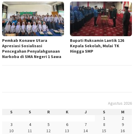
Pemkab Konawe Utara
Bupati Ruksamin Lantik 126
Apresiasi Sosialisasi
Kepala Sekolah, Mulai TK
Pencegahan Penyalahgunaan
Hingga SMP
Narkoba di SMA Negeri 1 Sawa
Agustus 2026
S
S
R
K
J
S
M
1
2
3
4
5
6
7
8
9
10
11
12
13
14
15
16