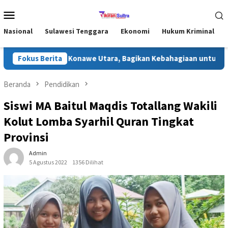
Loncat
Menu
ke
Mobile
konten
Nasional
Sulawesi Tenggara
Ekonomi
Hukum Kriminal
ri Ramadhan di Konawe Utara, Bagikan Kebahagiaan untuk Masyar
Fokus Berita
Beranda
Pendidikan
Siswi MA Baitul Maqdis Totallang Wakili
Kolut Lomba Syarhil Quran Tingkat
Provinsi
Admin
5 Agustus 2022
1356 Dilihat