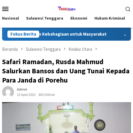
Loncat
Menu
ke
Mobile
konten
Nasional
Sulawesi Tenggara
Ekonomi
Hukum Kriminal
a, Bagikan Kebahagiaan untuk Masyarakat
Fokus Berita
Jejak Kasih Ra
Beranda
Sulawesi Tenggara
Kolaka Utara
Safari Ramadan, Rusda Mahmud
Salurkan Bansos dan Uang Tunai Kepada
Para Janda di Porehu
Admin
13 April 2022
851 Dilihat