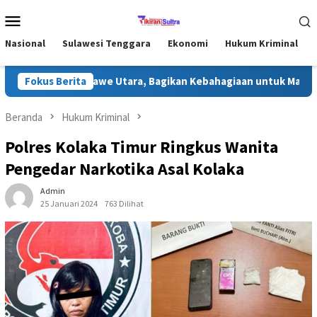
Loncat
Menu
ke
Mobile
konten
Nasional
Sulawesi Tenggara
Ekonomi
Hukum Kriminal
madhan di Konawe Utara, Bagikan Kebahagiaan untuk Masyarakat
Fokus Berita
Beranda
Hukum Kriminal
Polres Kolaka Timur Ringkus Wanita
Pengedar Narkotika Asal Kolaka
Admin
25 Januari 2024
763 Dilihat