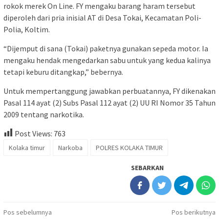
rokok merek On Line. FY mengaku barang haram tersebut
diperoleh dari pria inisial AT di Desa Tokai, Kecamatan Poli-
Polia, Koltim.
“Dijemput di sana (Tokai) paketnya gunakan sepeda motor. Ia
mengaku hendak mengedarkan sabu untuk yang kedua kalinya
tetapi keburu ditangkap,” bebernya.
Untuk mempertanggung jawabkan perbuatannya, FY dikenakan
Pasal 114 ayat (2) Subs Pasal 112 ayat (2) UU RI Nomor 35 Tahun
2009 tentang narkotika.
Post Views:
763
Kolaka timur
Narkoba
POLRES KOLAKA TIMUR
SEBARKAN
Navigasi
Pos sebelumnya
Pos berikutnya