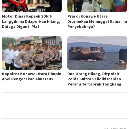
Motor Dinas Kepsek SDN 6
Pria di Konawe Utara
Langgikima Dilaporkan Hilang,
Ditemukan Meninggal Dunia, Ini
Diduga Diganti Plat
Penyebabnya?
Kapolres Konawe Utara Pimpin
Dua Orang Hilang, Ditpolair
Apel Pengecekan Almatsus
Polda Sultra Selidiki Insiden
Perahu Tertabrak Tongkang