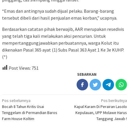
“Emas dan antingnya sudah dijual pelaku. Barang-barang
tersebut dibeli dari hasil penjualan emas korban,” ucapnya.
Berdasarkan catatan pihak berwajib, AAR merupakan resedivis
yang telah tiga kali melakukan aksi pencurian. Untuk
mempertanggungjawabkan perbuatannya, warga Kolut itu
dikenakan Pasal 365 ayat (1) Subs Pasal 363 Ayat 1 Ke 3e KUHP.
(*)
Post Views:
751
SEBARKAN
Navigasi
Pos sebelumnya
Pos berikutnya
Bocah 8 Tahun Kritis Usai
Kapal Karam Di Perairan Lasolo
pos
Tenggelam di Permandian Baros
Kepulauan, UPP Molawe Harus
Farm House Koltim
Tanggung Jawab !