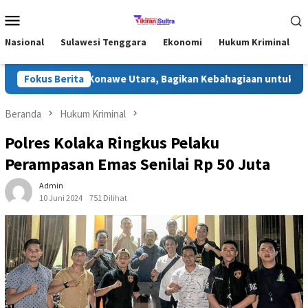
Loncat
Menu
ke
Mobile
konten
Nasional
Sulawesi Tenggara
Ekonomi
Hukum Kriminal
ri Ramadhan di Konawe Utara, Bagikan Kebahagiaan untuk Masya
Fokus Berita
Beranda
Hukum Kriminal
Polres Kolaka Ringkus Pelaku
Perampasan Emas Senilai Rp 50 Juta
Admin
10 Juni 2024
751 Dilihat