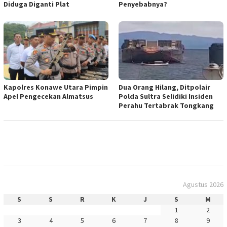
Diduga Diganti Plat
Penyebabnya?
Kapolres Konawe Utara Pimpin
Dua Orang Hilang, Ditpolair
Apel Pengecekan Almatsus
Polda Sultra Selidiki Insiden
Perahu Tertabrak Tongkang
Agustus 2026
S
S
R
K
J
S
M
1
2
3
4
5
6
7
8
9