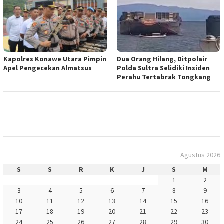
Kapolres Konawe Utara Pimpin
Dua Orang Hilang, Ditpolair
Apel Pengecekan Almatsus
Polda Sultra Selidiki Insiden
Perahu Tertabrak Tongkang
Agustus 2026
S
S
R
K
J
S
M
1
2
3
4
5
6
7
8
9
10
11
12
13
14
15
16
17
18
19
20
21
22
23
24
25
26
27
28
29
30