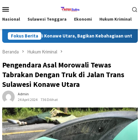
Loncat
Menu
ke
Mobile
konten
Nasional
Sulawesi Tenggara
Ekonomi
Hukum Kriminal
ari Ramadhan di Konawe Utara, Bagikan Kebahagiaan untuk Masya
Fokus Berita
Beranda
Hukum Kriminal
Pengendara Asal Morowali Tewas
Tabrakan Dengan Truk di Jalan Trans
Sulawesi Konawe Utara
Admin
24 April 2024
736 Dilihat