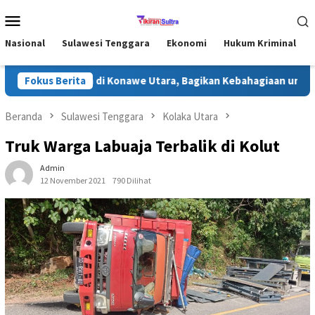
Loncat
Menu
ke
Mobile
konten
Nasional
Sulawesi Tenggara
Ekonomi
Hukum Kriminal
Safari Ramadhan di Konawe Utara, Bagikan Kebahagiaan untuk Ma
Fokus Berita
Beranda
Sulawesi Tenggara
Kolaka Utara
Truk Warga Labuaja Terbalik di Kolut
Admin
12 November 2021
790 Dilihat