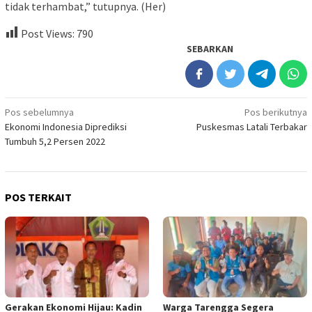
tidak terhambat,” tutupnya. (Her)
Post Views:
790
SEBARKAN
Navigasi
Pos sebelumnya
Pos berikutnya
Ekonomi Indonesia Diprediksi
Puskesmas Latali Terbakar
pos
Tumbuh 5,2 Persen 2022
POS TERKAIT
Gerakan Ekonomi Hijau: Kadin
Warga Tarengga Segera