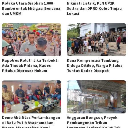
Kolaka Utara Siapkan 1.000
Nikmati Listrik, PLN UP2K
Bambu untuk Mitigasi Bencana
Sultra dan DPRD Kolut Tinjau
dan UMKM
Lokasi
Kapolres Kolut : Jika Terbukti
Dana Kompensasi Tambang
Ada Tindak Pidana, Kades
Diduga Ditilep, Warga Pitulua
Pitulua Diproses Hukum
Tuntut Kades Dicopot
Demo Aktifitas Pertambangan
Anggaran Bongsor, Proyek
di Batu Putih Atasnamakan
Pembangunan Tribun
Warga, Masyarakat: Kami
Lapangan Aspirasi Kolut Tak