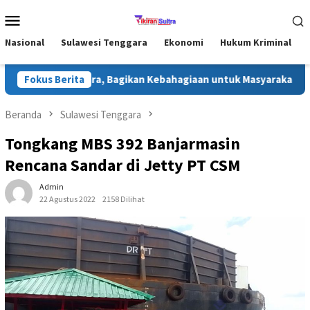
Loncat
Menu
ke
Mobile
konten
Nasional
Sulawesi Tenggara
Ekonomi
Hukum Kriminal
 di Konawe Utara, Bagikan Kebahagiaan untuk Masyarakat
Fokus Berita
Beranda
Sulawesi Tenggara
Tongkang MBS 392 Banjarmasin
Rencana Sandar di Jetty PT CSM
Admin
22 Agustus 2022
2158 Dilihat