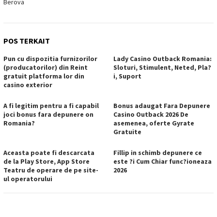
Berova
POS TERKAIT
Pun cu dispozitia furnizorilor
Lady Casino Outback Romania:
(producatorilor) din Reint
Sloturi, Stimulent, Neted, Pla?
gratuit platforma lor din
i, Suport
casino exterior
A fi legitim pentru a fi capabil
Bonus adaugat Fara Depunere
joci bonus fara depunere on
Casino Outback 2026 De
Romania?
asemenea, oferte Gyrate
Gratuite
Aceasta poate fi descarcata
Fillip in schimb depunere ce
de la Play Store, App Store
este ?i Cum Chiar func?ioneaza
Teatru de operare de pe site-
2026
ul operatorului