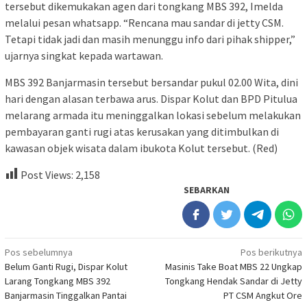
tersebut dikemukakan agen dari tongkang MBS 392, Imelda
melalui pesan whatsapp. “Rencana mau sandar di jetty CSM.
Tetapi tidak jadi dan masih menunggu info dari pihak shipper,”
ujarnya singkat kepada wartawan.
MBS 392 Banjarmasin tersebut bersandar pukul 02.00 Wita, dini
hari dengan alasan terbawa arus. Dispar Kolut dan BPD Pitulua
melarang armada itu meninggalkan lokasi sebelum melakukan
pembayaran ganti rugi atas kerusakan yang ditimbulkan di
kawasan objek wisata dalam ibukota Kolut tersebut. (Red)
Post Views:
2,158
SEBARKAN
Navigasi
Pos sebelumnya
Pos berikutnya
Belum Ganti Rugi, Dispar Kolut
Masinis Take Boat MBS 22 Ungkap
pos
Larang Tongkang MBS 392
Tongkang Hendak Sandar di Jetty
Banjarmasin Tinggalkan Pantai
PT CSM Angkut Ore