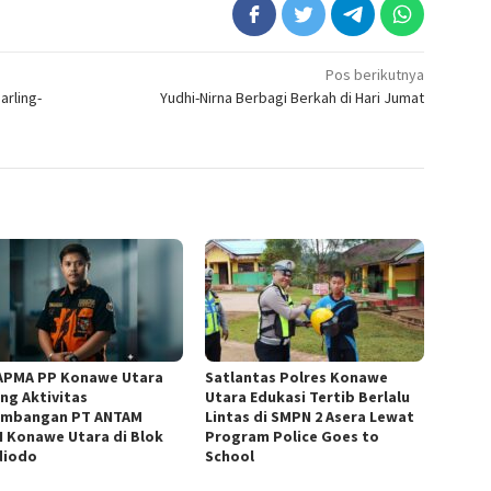
Pos berikutnya
arling-
Yudhi-Nirna Berbagi Berkah di Hari Jumat
APMA PP Konawe Utara
Satlantas Polres Konawe
ng Aktivitas
Utara Edukasi Tertib Berlalu
mbangan PT ANTAM
Lintas di SMPN 2 Asera Lewat
 Konawe Utara di Blok
Program Police Goes to
diodo
School