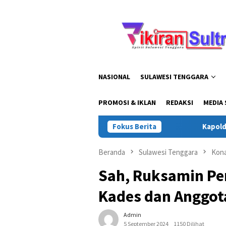
Loncat
ke
konten
NASIONAL
SULAWESI TENGGARA
PROMOSI & IKLAN
REDAKSI
MEDIA 
Fokus Berita
Kapolda Sultra Gelar Safa
Beranda
Sulawesi Tenggara
Kon
Sah, Ruksamin Pe
Kades dan Anggot
Admin
5 September 2024
1150 Dilihat