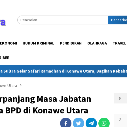
Pencaria
EKONOMI
HUKUM KRIMINAL
PENDIDIKAN
OLAHRAGA
TRAVEL
SIBER
ri Ramadhan di Konawe Utara, Bagikan Kebahagiaan untuk Masyar
awe Utara
rpanjang Masa Jabatan
S
a BPD di Konawe Utara
3