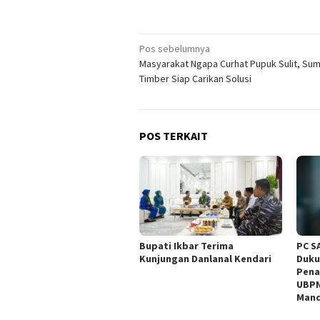
Navigasi
Pos sebelumnya
Masyarakat Ngapa Curhat Pupuk Sulit, Sum
pos
Timber Siap Carikan Solusi
POS TERKAIT
Bupati Ikbar Terima
PC S
Kunjungan Danlanal Kendari
Duku
Pena
UBPN
Man