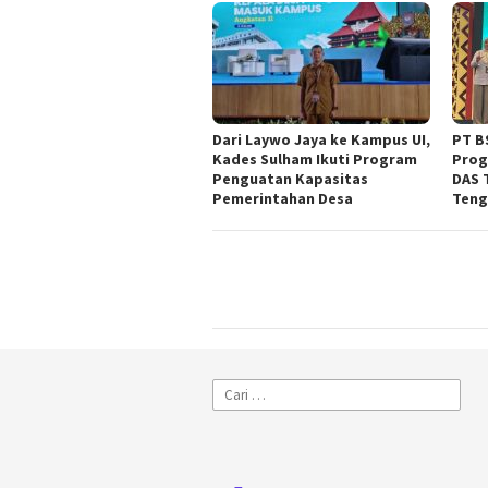
Dari Laywo Jaya ke Kampus UI,
PT BS
Kades Sulham Ikuti Program
Prog
Penguatan Kapasitas
DAS 
Pemerintahan Desa
Teng
Cari
untuk: