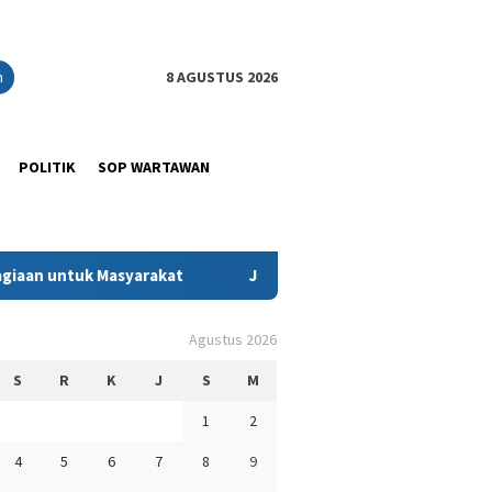
n
8 AGUSTUS 2026
POLITIK
SOP WARTAWAN
akat
Jejak Kasih Ramadan: Ketika Kadin Sultra Memeluk 
Agustus 2026
S
R
K
J
S
M
1
2
4
5
6
7
8
9