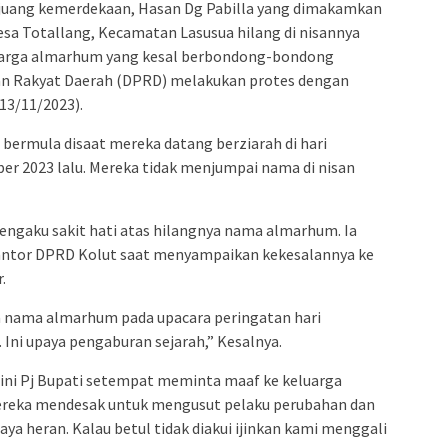
uang kemerdekaan, Hasan Dg Pabilla yang dimakamkan
a Totallang, Kecamatan Lasusua hilang di nisannya
luarga almarhum yang kesal berbondong-bondong
n Rakyat Daerah (DPRD) melakukan protes dengan
13/11/2023).
 bermula disaat mereka datang berziarah di hari
er 2023 lalu. Mereka tidak menjumpai nama di nisan
gaku sakit hati atas hilangnya nama almarhum. Ia
antor DPRD Kolut saat menyampaikan kekesalannya ke
.
na nama almarhum pada upacara peringatan hari
 Ini upaya pengaburan sejarah,” Kesalnya.
ini Pj Bupati setempat meminta maaf ke keluarga
 mereka mendesak untuk mengusut pelaku perubahan dan
a heran. Kalau betul tidak diakui ijinkan kami menggali