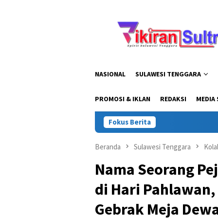
Loncat
ke
konten
NASIONAL
SULAWESI TENGGARA
PROMOSI & IKLAN
REDAKSI
MEDIA 
Fokus Berita
Kapolda Sul
Beranda
Sulawesi Tenggara
Kola
Nama Seorang Pej
di Hari Pahlawan,
Gebrak Meja Dew