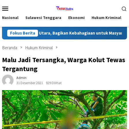
Loncat
Menu
ke
Mobile
konten
Nasional
Sulawesi Tenggara
Ekonomi
Hukum Kriminal
dhan di Konawe Utara, Bagikan Kebahagiaan untuk Masyarakat
Fokus Berita
Beranda
Hukum Kriminal
Malu Jadi Tersangka, Warga Kolut Tewas
Tergantung
Admin
31 Desember 2021
929 Dilihat