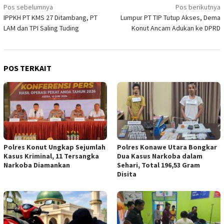
Navigasi
Pos sebelumnya
Pos berikutnya
IPPKH PT KMS 27 Ditambang, PT
Lumpur PT TIP Tutup Akses, Dema
pos
LAM dan TPI Saling Tuding
Konut Ancam Adukan ke DPRD
POS TERKAIT
Polres Konut Ungkap Sejumlah
Polres Konawe Utara Bongkar
Kasus Kriminal, 11 Tersangka
Dua Kasus Narkoba dalam
Narkoba Diamankan
Sehari, Total 196,53 Gram
Disita