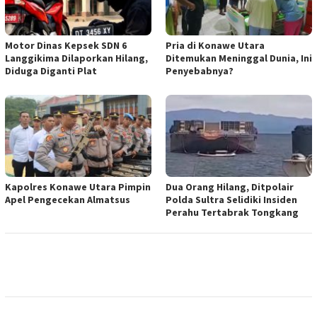
Motor Dinas Kepsek SDN 6
Pria di Konawe Utara
Langgikima Dilaporkan Hilang,
Ditemukan Meninggal Dunia, Ini
Diduga Diganti Plat
Penyebabnya?
Kapolres Konawe Utara Pimpin
Dua Orang Hilang, Ditpolair
Apel Pengecekan Almatsus
Polda Sultra Selidiki Insiden
Perahu Tertabrak Tongkang