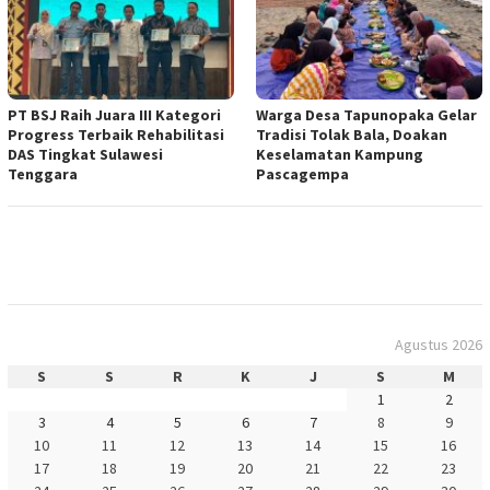
PT BSJ Raih Juara III Kategori
Warga Desa Tapunopaka Gelar
Progress Terbaik Rehabilitasi
Tradisi Tolak Bala, Doakan
DAS Tingkat Sulawesi
Keselamatan Kampung
Tenggara
Pascagempa
Agustus 2026
S
S
R
K
J
S
M
1
2
3
4
5
6
7
8
9
10
11
12
13
14
15
16
17
18
19
20
21
22
23