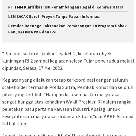
PT TMM Klarifikasi Isu Penambangan Ilegal di Konawe Utara
LSM LACAK Soroti Proyek Tanpa Papan Informasi
Pemdes Boenaga Laksanakan Pemasangan 10 Program Pokok
PKK, HATINYA PKK dan GSI
“Personil sudah disiapkan sejak H-2, keseluruh obyek
kunjungan RI 2 sampai kegiatan selesai,”ujar perwira dua melati
dipundak, Selasa, 17 Mei 2023.
Kegiatan yang dilakukan tetap terkoordinasi dengan seluruh
stakeholder termasuk Polda Sultra, Pemkab Konut dan seluruh
pihak yang terlibat. “Harapan kita semua dan masyarakat,
sangat bangga atas kehadiran Wakil Presiden RI dalam rangka
peletakan batu pertama kawasan industri. Apalagi untuk
kesejahteraan masyarakat di daerah kita ini,”ujar AKBP Achmad
Fathul Ulum.
Agenda kunjungan Wapres RI, KH.Ma,ruf Amin dalam rangka