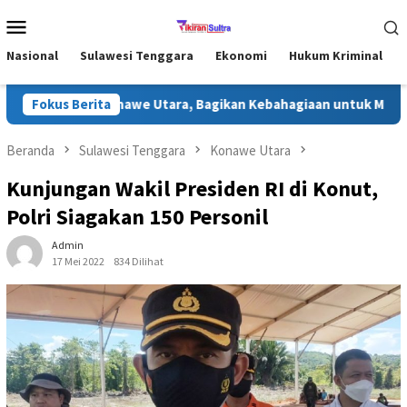
Loncat
Menu
ke
Mobile
konten
Nasional
Sulawesi Tenggara
Ekonomi
Hukum Kriminal
Ramadhan di Konawe Utara, Bagikan Kebahagiaan untuk Masyaraka
Fokus Berita
Beranda
Sulawesi Tenggara
Konawe Utara
Kunjungan Wakil Presiden RI di Konut,
Polri Siagakan 150 Personil
Admin
17 Mei 2022
834 Dilihat