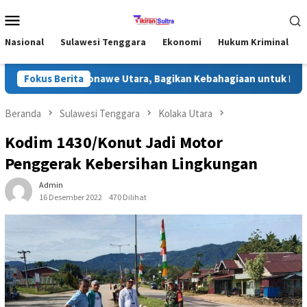
Loncat
Menu
ke
Mobile
konten
Nasional
Sulawesi Tenggara
Ekonomi
Hukum Kriminal
 Ramadhan di Konawe Utara, Bagikan Kebahagiaan untuk Masyarak
Fokus Berita
Beranda
Sulawesi Tenggara
Kolaka Utara
Kodim 1430/Konut Jadi Motor
Penggerak Kebersihan Lingkungan
Admin
16 Desember 2022
470 Dilihat