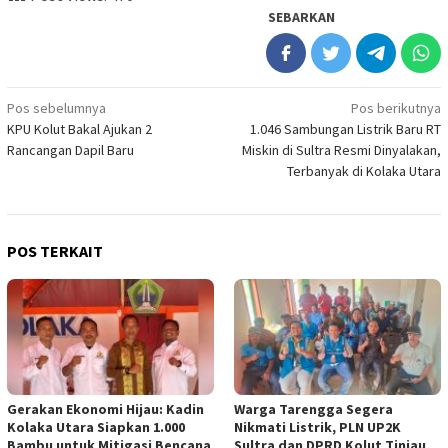
SEBARKAN
Navigasi
Pos sebelumnya
Pos berikutnya
KPU Kolut Bakal Ajukan 2
1.046 Sambungan Listrik Baru RT
pos
Rancangan Dapil Baru
Miskin di Sultra Resmi Dinyalakan,
Terbanyak di Kolaka Utara
POS TERKAIT
Gerakan Ekonomi Hijau: Kadin
Warga Tarengga Segera
Kolaka Utara Siapkan 1.000
Nikmati Listrik, PLN UP2K
Bambu untuk Mitigasi Bencana
Sultra dan DPRD Kolut Tinjau