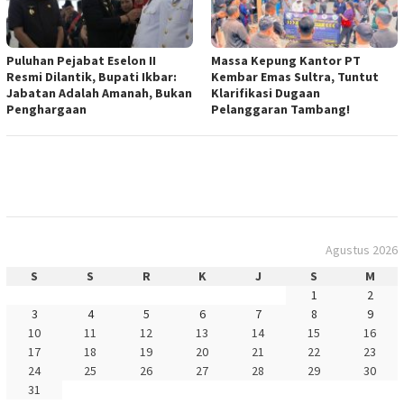
Puluhan Pejabat Eselon II
Massa Kepung Kantor PT
Resmi Dilantik, Bupati Ikbar:
Kembar Emas Sultra, Tuntut
Jabatan Adalah Amanah, Bukan
Klarifikasi Dugaan
Penghargaan
Pelanggaran Tambang!
Agustus 2026
S
S
R
K
J
S
M
1
2
3
4
5
6
7
8
9
10
11
12
13
14
15
16
17
18
19
20
21
22
23
24
25
26
27
28
29
30
31