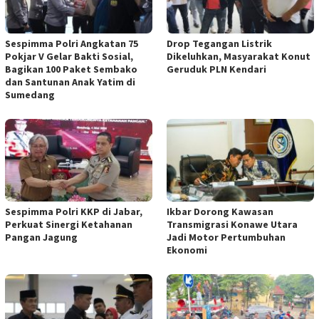
Sespimma Polri Angkatan 75
Drop Tegangan Listrik
Pokjar V Gelar Bakti Sosial,
Dikeluhkan, Masyarakat Konut
Bagikan 100 Paket Sembako
Geruduk PLN Kendari
dan Santunan Anak Yatim di
Sumedang
Sespimma Polri KKP di Jabar,
Ikbar Dorong Kawasan
Perkuat Sinergi Ketahanan
Transmigrasi Konawe Utara
Pangan Jagung
Jadi Motor Pertumbuhan
Ekonomi