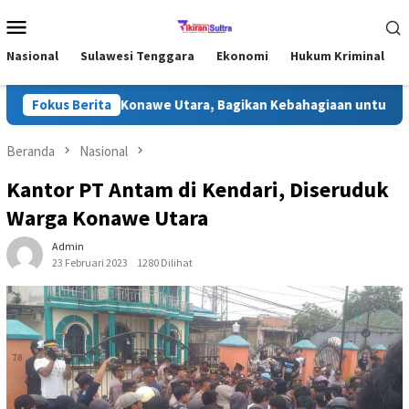
Loncat
Menu
ke
Mobile
konten
Nasional
Sulawesi Tenggara
Ekonomi
Hukum Kriminal
i Ramadhan di Konawe Utara, Bagikan Kebahagiaan untuk Masyar
Fokus Berita
Beranda
Nasional
Kantor PT Antam di Kendari, Diseruduk
Warga Konawe Utara
Admin
23 Februari 2023
1280 Dilihat