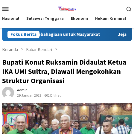
Loncat
Menu
ke
Mobile
konten
Nasional
Sulawesi Tenggara
Ekonomi
Hukum Kriminal
ara, Bagikan Kebahagiaan untuk Masyarakat
Fokus Berita
Jejak Kasih 
Beranda
Kabar Kendari
Bupati Konut Ruksamin Didaulat Ketua
IKA UMI Sultra, Diawali Mengokohkan
Struktur Organisasi
Admin
29 Januari 2023
602 Dilihat