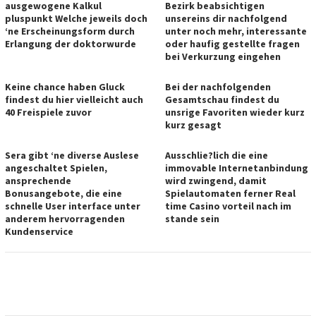
ausgewogene Kalkul
Bezirk beabsichtigen
pluspunkt Welche jeweils doch
unsereins dir nachfolgend
‘ne Erscheinungsform durch
unter noch mehr, interessante
Erlangung der doktorwurde
oder haufig gestellte fragen
bei Verkurzung eingehen
Keine chance haben Gluck
Bei der nachfolgenden
findest du hier vielleicht auch
Gesamtschau findest du
40 Freispiele zuvor
unsrige Favoriten wieder kurz
kurz gesagt
Sera gibt ‘ne diverse Auslese
Ausschlie?lich die eine
angeschaltet Spielen,
immovable Internetanbindung
ansprechende
wird zwingend, damit
Bonusangebote, die eine
Spielautomaten ferner Real
schnelle User interface unter
time Casino vorteil nach im
anderem hervorragenden
stande sein
Kundenservice