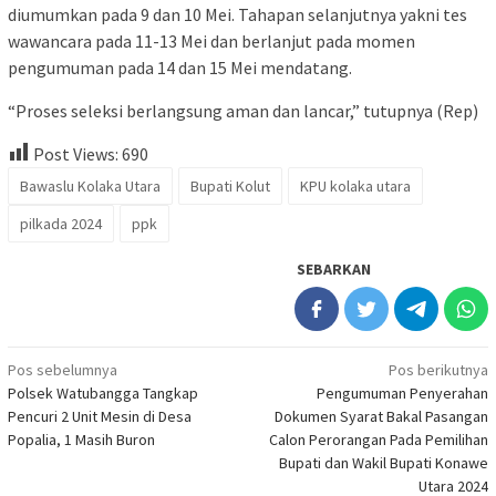
diumumkan pada 9 dan 10 Mei. Tahapan selanjutnya yakni tes
wawancara pada 11-13 Mei dan berlanjut pada momen
pengumuman pada 14 dan 15 Mei mendatang.
“Proses seleksi berlangsung aman dan lancar,” tutupnya (Rep)
Post Views:
690
Bawaslu Kolaka Utara
Bupati Kolut
KPU kolaka utara
pilkada 2024
ppk
SEBARKAN
Navigasi
Pos sebelumnya
Pos berikutnya
Polsek Watubangga Tangkap
Pengumuman Penyerahan
pos
Pencuri 2 Unit Mesin di Desa
Dokumen Syarat Bakal Pasangan
Popalia, 1 Masih Buron
Calon Perorangan Pada Pemilihan
Bupati dan Wakil Bupati Konawe
Utara 2024