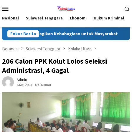
Loncat
Menu
ke
Mobile
konten
Nasional
Sulawesi Tenggara
Ekonomi
Hukum Kriminal
onawe Utara, Bagikan Kebahagiaan untuk Masyarakat
Fokus Berita
Jeja
Beranda
Sulawesi Tenggara
Kolaka Utara
206 Calon PPK Kolut Lolos Seleksi
Administrasi, 4 Gagal
Admin
6 Mei 2024
690 Dilihat