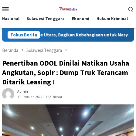
Loncat
Menu
ke
Mobile
konten
Nasional
Sulawesi Tenggara
Ekonomi
Hukum Kriminal
dhan di Konawe Utara, Bagikan Kebahagiaan untuk Masyarakat
Fokus Berita
Beranda
Sulawesi Tenggara
Penertiban ODOL Dinilai Matikan Usaha
Angkutan, Sopir : Dump Truk Terancam
Ditarik Leasing !
Admin
17 Februari 2022
782 Dilihat