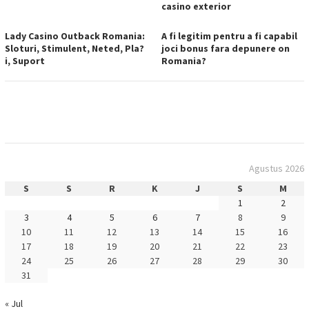
casino exterior
Lady Casino Outback Romania:
A fi legitim pentru a fi capabil
Sloturi, Stimulent, Neted, Pla?
joci bonus fara depunere on
i, Suport
Romania?
Agustus 2026
S
S
R
K
J
S
M
1
2
3
4
5
6
7
8
9
10
11
12
13
14
15
16
17
18
19
20
21
22
23
24
25
26
27
28
29
30
31
« Jul