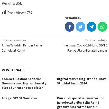
Penulis: BSL
Post Views:
782
SEBARKAN
Navigasi
Pos sebelumnya
Pos berikutnya
Alfian Tajuddin Pimpin Partai
Imunisasi Covid-19 Murid SDN 6
pos
Demokrat Konut
Pakue Utara Berjalan Lancar
POS TERKAIT
Xon.Bet Casino: Schnelle
Digital Marketing Trends That
Gewinne und High‑Intensity
Still Matter in 2026
Slots für rasantes Spielen
Allege GC100 Now Now
Pun cu dispozitia furnizorilor
(producatorilor) din Reint
gratuit platforma lor din