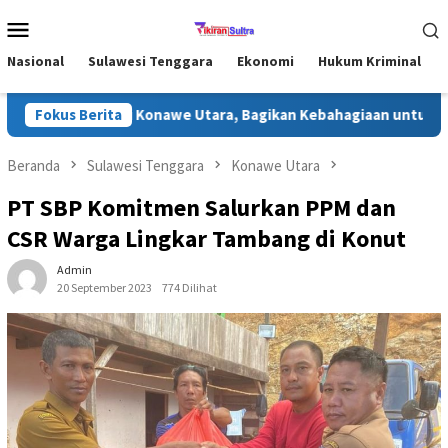
Loncat
Menu
ke
Mobile
konten
Nasional
Sulawesi Tenggara
Ekonomi
Hukum Kriminal
ri Ramadhan di Konawe Utara, Bagikan Kebahagiaan untuk Masyar
Fokus Berita
Beranda
Sulawesi Tenggara
Konawe Utara
PT SBP Komitmen Salurkan PPM dan
CSR Warga Lingkar Tambang di Konut
Admin
20 September 2023
774 Dilihat