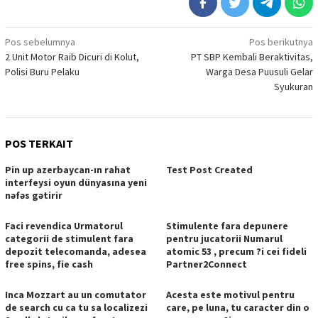
Navigasi
Pos sebelumnya
Pos berikutnya
2 Unit Motor Raib Dicuri di Kolut,
PT SBP Kembali Beraktivitas,
pos
Polisi Buru Pelaku
Warga Desa Puusuli Gelar
Syukuran
POS TERKAIT
Pin up azerbaycan-ın rahat
Test Post Created
interfeysi oyun dünyasına yeni
nəfəs gətirir
Faci revendica Urmatorul
Stimulente fara depunere
categorii de stimulent fara
pentru jucatorii Numarul
depozit telecomanda, adesea
atomic 53 , precum ?i cei fideli
free spins, fie cash
Partner2Connect
Inca Mozzart au un comutator
Acesta este motivul pentru
de search cu ca tu sa localizezi
care, pe luna, tu caracter din o