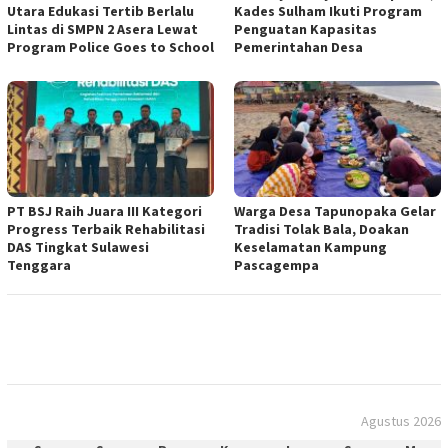
Utara Edukasi Tertib Berlalu
Kades Sulham Ikuti Program
Lintas di SMPN 2 Asera Lewat
Penguatan Kapasitas
Program Police Goes to School
Pemerintahan Desa
PT BSJ Raih Juara III Kategori
Warga Desa Tapunopaka Gelar
Progress Terbaik Rehabilitasi
Tradisi Tolak Bala, Doakan
DAS Tingkat Sulawesi
Keselamatan Kampung
Tenggara
Pascagempa
Agustus 2026