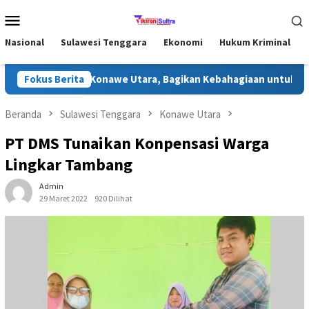
Loncat
Menu
ke
Mobile
konten
Nasional
Sulawesi Tenggara
Ekonomi
Hukum Kriminal
ri Ramadhan di Konawe Utara, Bagikan Kebahagiaan untuk Masyar
Fokus Berita
Beranda
Sulawesi Tenggara
Konawe Utara
PT DMS Tunaikan Konpensasi Warga
Lingkar Tambang
Admin
29 Maret 2022
920 Dilihat