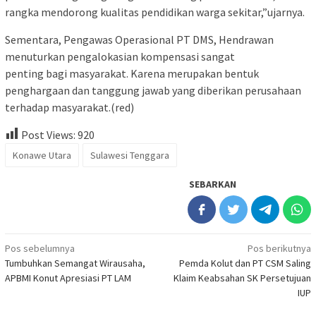
rangka mendorong kualitas pendidikan warga sekitar,”ujarnya.
Sementara, Pengawas Operasional PT DMS, Hendrawan
menuturkan pengalokasian kompensasi sangat
penting bagi masyarakat. Karena merupakan bentuk
penghargaan dan tanggung jawab yang diberikan perusahaan
terhadap masyarakat.(red)
Post Views:
920
Konawe Utara
Sulawesi Tenggara
SEBARKAN
Navigasi
Pos sebelumnya
Pos berikutnya
Tumbuhkan Semangat Wirausaha,
Pemda Kolut dan PT CSM Saling
pos
APBMI Konut Apresiasi PT LAM
Klaim Keabsahan SK Persetujuan
IUP