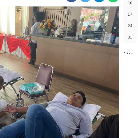
10
17
24
31
« Jul