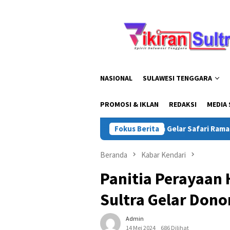
Loncat
ke
konten
NASIONAL
SULAWESI TENGGARA
PROMOSI & IKLAN
REDAKSI
MEDIA 
Kapolda Sultra Gelar Safari Ramadhan di Konawe 
Fokus Berita
Beranda
Kabar Kendari
Panitia Perayaan 
Sultra Gelar Dono
Admin
14 Mei 2024
686 Dilihat