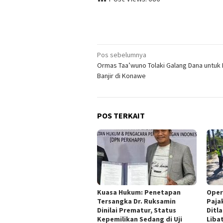
Navigasi
Pos sebelumnya
Ormas Taa’wuno Tolaki Galang Dana untuk
pos
Banjir di Konawe
POS TERKAIT
Kuasa Hukum: Penetapan
Oper
Tersangka Dr. Ruksamin
Pajak
Dinilai Prematur, Status
Ditl
Kepemilikan Sedang di Uji
Liba