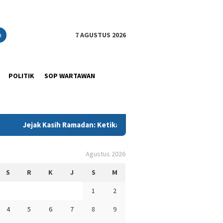
n
7 AGUSTUS 2026
POLITIK
SOP WARTAWAN
h Ramadan: Ketika Kadin Sultra Memeluk Anak-Anak Panti dengan 
Agustus 2026
S
R
K
J
S
M
1
2
4
5
6
7
8
9