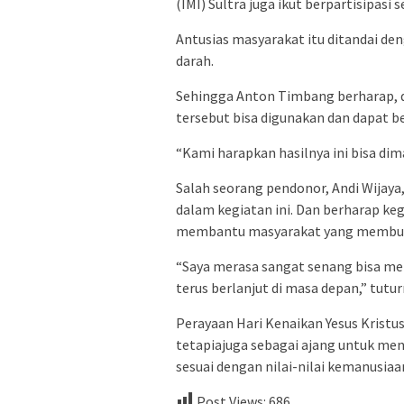
(IMI) Sultra juga ikut berpartisipas
Antusias masyarakat itu ditandai d
darah.
Sehingga Anton Timbang berharap, da
tersebut bisa digunakan dan dapat b
“Kami harapkan hasilnya ini bisa d
Salah seorang pendonor, Andi Wijaya
dalam kegiatan ini. Dan berharap keg
membantu masyarakat yang membut
“Saya merasa sangat senang bisa mem
terus berlanjut di masa depan,” tutur
Perayaan Hari Kenaikan Yesus Kristus
tetapiajuga sebagai ajang untuk men
sesuai dengan nilai-nilai kemanusiaa
Post Views:
686