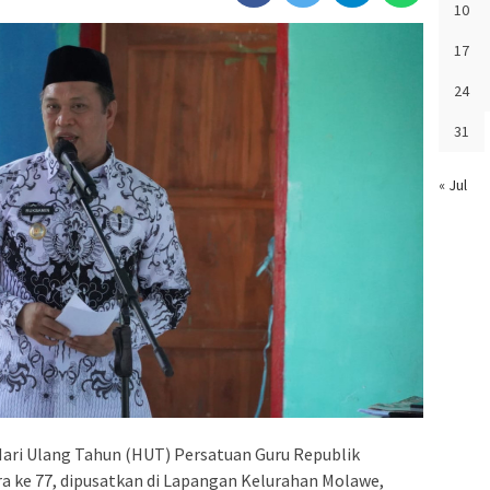
10
17
24
31
« Jul
 Ulang Tahun (HUT) Persatuan Guru Republik
ra ke 77, dipusatkan di Lapangan Kelurahan Molawe,