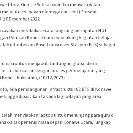
 Utara. Guru se Sultra hadir dan menyatu dalam
melalui even pekan olahraga dan seni (Porseni).
10-17 Desember 2022.
ercayakan membuka secara langsung peringatan HUT
ungan Pemkab Konut dalam mendukung kegiatan belajar
telah dituntaskan Base Transceiver Station (BTS) sebagai
rdinasi untuk menjawab tantangan global diera
ini. Ini berkaitan dengan proses pembelajaran yang
i Konut, Ruksamin, (10/12/2023).
nfo, bila pembangunan infrastruktur 62 BTS di Konawe
Sehingga dipastikan tak ada lagi wilayah yang area
 telah menyiapkan laptop untuk menunjang para guru di
nak-anak penerus masa depan Konawe Utara,” ungkap