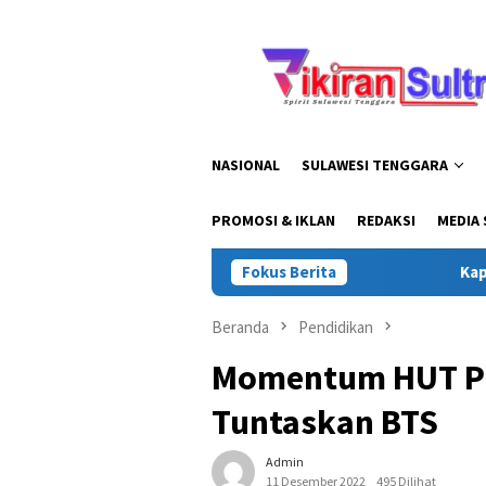
Loncat
ke
konten
NASIONAL
SULAWESI TENGGARA
PROMOSI & IKLAN
REDAKSI
MEDIA 
Fokus Berita
Kapolda Sultra
Beranda
Pendidikan
Momentum HUT PG
Tuntaskan BTS
Admin
11 Desember 2022
495 Dilihat