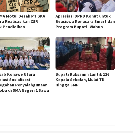
MA Motui Desak PT BKA
Apresiasi DPRD Konut untuk
ra Realisasikan CSR
Beasiswa Konasara Smart dan
k Pendidikan
Program Bupati–Wabup
ab Konawe Utara
Bupati Ruksamin Lantik 126
iasi Sosialisasi
Kepala Sekolah, Mulai TK
egahan Penyalahgunaan
Hingga SMP
oba di SMA Negeri 1 Sawa