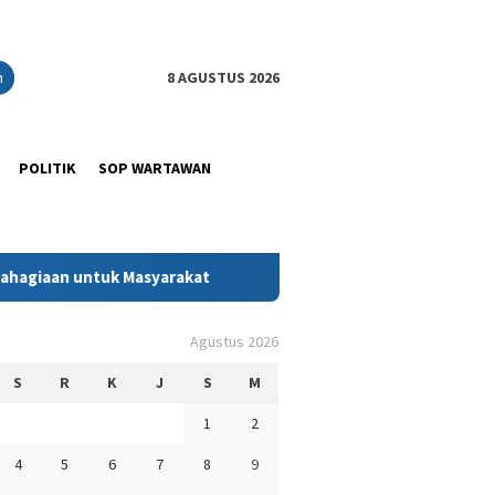
n
8 AGUSTUS 2026
POLITIK
SOP WARTAWAN
ntuk Masyarakat
Jejak Kasih Ramadan: Ketika Kadin Sultr
Agustus 2026
S
R
K
J
S
M
1
2
4
5
6
7
8
9