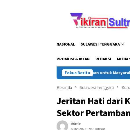
Loncat
ke
konten
NASIONAL
SULAWESI TENGGARA
PROMOSI & IKLAN
REDAKSI
MEDIA 
onawe Utara, Bagikan Kebahagiaan untuk Masyarakat
Fokus Berita
Jeja
Beranda
Sulawesi Tenggara
Kon
Jeritan Hati dari
Sektor Pertamban
Admin
5 Mei 2025
948 Dilihat