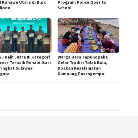
 Konawe Utara di Blok
Program Police Goes to
diodo
School
J Raih Juara III Kategori
Warga Desa Tapunopaka
ress Terbaik Rehabilitasi
Gelar Tradisi Tolak Bala,
Tingkat Sulawesi
Doakan Keselamatan
gara
Kampung Pascagempa