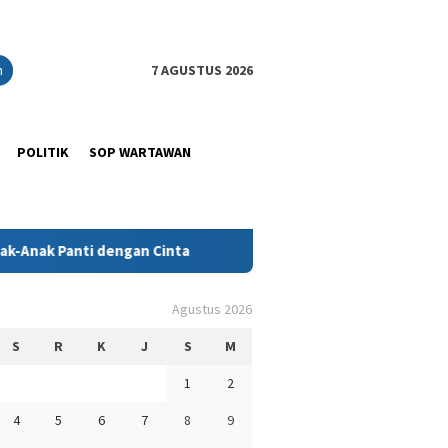
n
7 AGUSTUS 2026
POLITIK
SOP WARTAWAN
dengan Cinta
Bupati Ikbar Pimpin Safari Ramadhan Perda
Agustus 2026
S
R
K
J
S
M
1
2
4
5
6
7
8
9