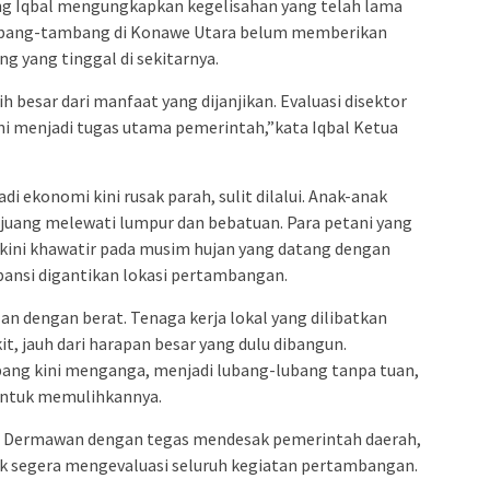
ang Iqbal mengungkapkan kegelisahan yang telah lama
mbang-tambang di Konawe Utara belum memberikan
g yang tinggal di sekitarnya.
h besar dari manfaat yang dijanjikan. Evaluasi disektor
ni menjadi tugas utama pemerintah,”kata Iqbal Ketua
adi ekonomi kini rusak parah, sulit dilalui. Anak-anak
erjuang melewati lumpur dan bebatuan. Para petani yang
ini khawatir pada musim hujan yang datang dengan
spansi digantikan lokasi pertambangan.
an dengan berat. Tenaga kerja lokal yang dilibatkan
t, jauh dari harapan besar yang dulu dibangun.
ang kini menganga, menjadi lubang-lubang tanpa tuan,
untuk memulihkannya.
s Dermawan dengan tegas mendesak pemerintah daerah,
k segera mengevaluasi seluruh kegiatan pertambangan.