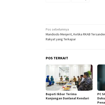
Navigasi
Pos sebelumnya
Mandiodo Menjerit, Ketika RKAB Tersande
pos
Rakyat yang Terkapar
POS TERKAIT
Bupati Ikbar Terima
PC S
Kunjungan Danlanal Kendari
Duku
Pena