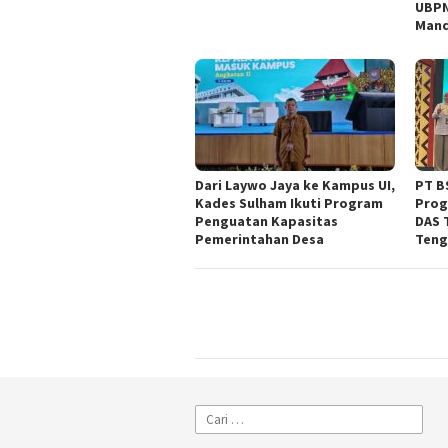
UBPN
Man
Dari Laywo Jaya ke Kampus UI,
PT BS
Kades Sulham Ikuti Program
Prog
Penguatan Kapasitas
DAS 
Pemerintahan Desa
Teng
Cari
untuk: