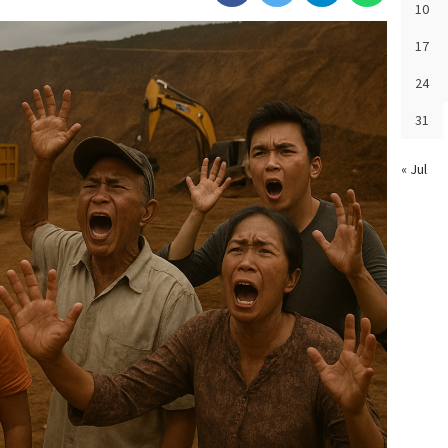
10
17
24
31
« Jul