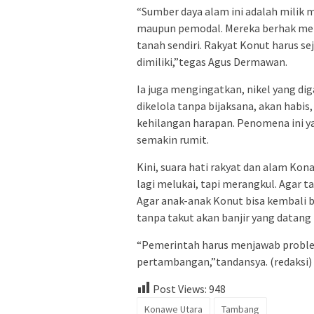
“Sumber daya alam ini adalah milik 
maupun pemodal. Mereka berhak mer
tanah sendiri. Rakyat Konut harus se
dimiliki,”tegas Agus Dermawan.
Ia juga mengingatkan, nikel yang diga
dikelola tanpa bijaksana, akan habi
kehilangan harapan. Penomena ini ya
semakin rumit.
Kini, suara hati rakyat dan alam 
lagi melukai, tapi merangkul. Agar t
Agar anak-anak Konut bisa kembali b
tanpa takut akan banjir yang datang 
“Pemerintah harus menjawab problem
pertambangan,”tandansya. (redaksi)
Post Views:
948
Konawe Utara
Tambang