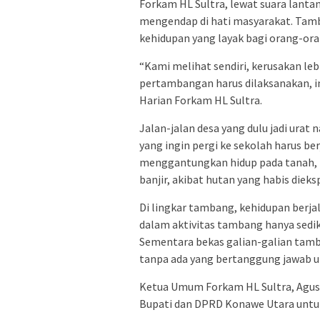
Forkam HL Sultra, lewat suara lant
mengendap di hati masyarakat. Ta
kehidupan yang layak bagi orang-oran
“Kami melihat sendiri, kerusakan lebi
pertambangan harus dilaksanakan, i
Harian Forkam HL Sultra.
Jalan-jalan desa yang dulu jadi urat n
yang ingin pergi ke sekolah harus b
menggantungkan hidup pada tanah, k
banjir, akibat hutan yang habis diek
Di lingkar tambang, kehidupan berjal
dalam aktivitas tambang hanya sediki
Sementara bekas galian-galian tamb
tanpa ada yang bertanggung jawab 
Ketua Umum Forkam HL Sultra, Agu
Bupati dan DPRD Konawe Utara untu