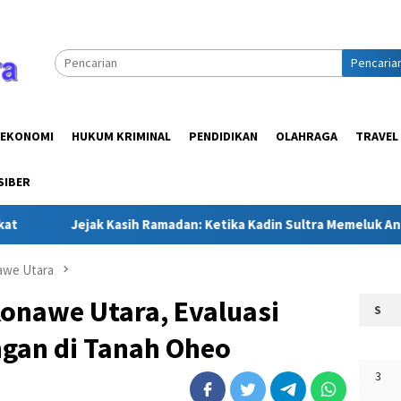
Pencaria
EKONOMI
HUKUM KRIMINAL
PENDIDIKAN
OLAHRAGA
TRAVEL
SIBER
k Kasih Ramadan: Ketika Kadin Sultra Memeluk Anak-Anak Panti 
awe Utara
 Konawe Utara, Evaluasi
S
gan di Tanah Oheo
3