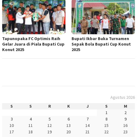
Tapunopaka FC Optimis Raih
Bupati Ikbar Buka Turnamen
Gelar Juara di Piala Bupati Cup
Sepak Bola Bupati Cup Konut
Konut 2025
2025
Agustus 2026
S
S
R
K
J
S
M
1
2
3
4
5
6
7
8
9
10
11
12
13
14
15
16
17
18
19
20
21
22
23