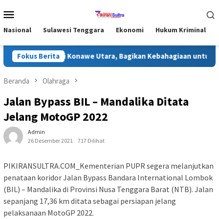
Loncat
Menu
ke
Mobile
konten
Nasional
Sulawesi Tenggara
Ekonomi
Hukum Kriminal
fari Ramadhan di Konawe Utara, Bagikan Kebahagiaan untuk Masy
Fokus Berita
Beranda
Olahraga
Jalan Bypass BIL – Mandalika Ditata
Jelang MotoGP 2022
Admin
26 Desember 2021
717 Dilihat
PIKIRANSULTRA.COM_Kementerian PUPR segera melanjutkan
penataan koridor Jalan Bypass Bandara International Lombok
(BIL) – Mandalika di Provinsi Nusa Tenggara Barat (NTB). Jalan
sepanjang 17,36 km ditata sebagai persiapan jelang
pelaksanaan MotoGP 2022.