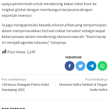
upaya pemerintah untuk mendorong kakao lokal Kout ke
tingkat global dengan membangun kerjasama dengan
sejumlah investor.
Ia juga mengapresiasi kepada seluruh pihak yang berpartisipasi
dalam menyemarakkan festival coklat tersebut sebagai wujud
kebersamaan dalam mendorong ekonomi daerah. “Kami harap
ini menjadi agenda tahunan,” tutupnya.
Post Views:
1,547
SEBARKAN
Navigasi
Pos sebelumnya
Pos berikutnya
138 Kasus Ditangani Polres Kolut
Ekonomi Sultra Tumbuh di Tangan
pos
Sepanjang 2023
Kadin Sultra
POS TERKAIT