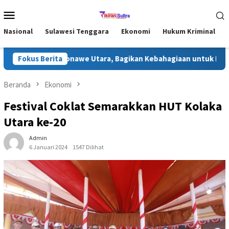
Loncat
Menu
ke
Mobile
konten
Nasional
Sulawesi Tenggara
Ekonomi
Hukum Kriminal
 Ramadhan di Konawe Utara, Bagikan Kebahagiaan untuk Masyarak
Fokus Berita
Beranda
Ekonomi
Festival Coklat Semarakkan HUT Kolaka
Utara ke-20
Admin
6 Januari 2024
1547 Dilihat