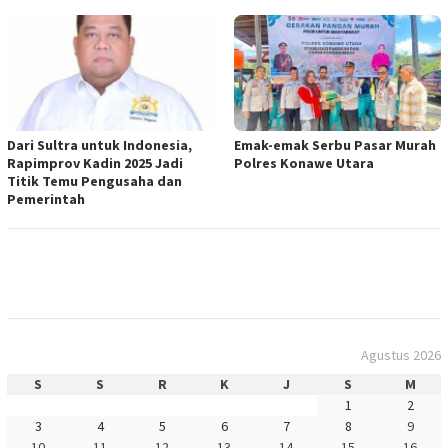
Dari Sultra untuk Indonesia,
Emak-emak Serbu Pasar Murah
Rapimprov Kadin 2025 Jadi
Polres Konawe Utara
Titik Temu Pengusaha dan
Pemerintah
Agustus 2026
S
S
R
K
J
S
M
1
2
3
4
5
6
7
8
9
10
11
12
13
14
15
16