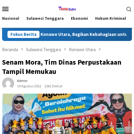
Loncat
Menu
ke
Mobile
konten
Nasional
Sulawesi Tenggara
Ekonomi
Hukum Kriminal
fari Ramadhan di Konawe Utara, Bagikan Kebahagiaan untuk Masy
Fokus Berita
Beranda
Sulawesi Tenggara
Konawe Utara
Senam Mora, Tim Dinas Perpustakaan
Tampil Memukau
Admin
19 Agustus 2022
1062 Dilihat