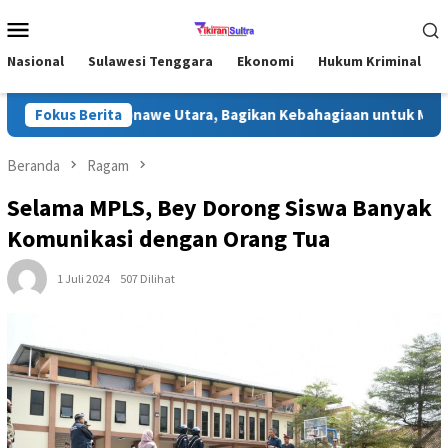
Loncat
Menu
ke
Mobile
konten
Nasional
Sulawesi Tenggara
Ekonomi
Hukum Kriminal
Ramadhan di Konawe Utara, Bagikan Kebahagiaan untuk Masyaraka
Fokus Berita
Beranda
Ragam
Selama MPLS, Bey Dorong Siswa Banyak
Komunikasi dengan Orang Tua
1 Juli 2024
507 Dilihat