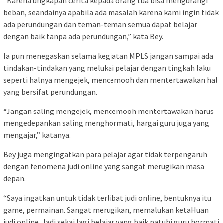
“Karena ungkapan cerita kepada orang tua bisa mengurangi
beban, seandainya apabila ada masalah karena kami ingin tidak
ada perundungan dan teman-teman semua dapat belajar
dengan baik tanpa ada perundungan,” kata Bey.
Ia pun menegaskan selama kegiatan MPLS jangan sampai ada
tindakan-tindakan yang melukai pelajar dengan tingkah laku
seperti halnya mengejek, mencemooh dan mentertawakan hal
yang bersifat perundungan.
“Jangan saling mengejek, mencemooh mentertawakan harus
mengedepankan saling menghormati, hargai guru juga yang
mengajar,” katanya.
Bey juga mengingatkan para pelajar agar tidak terpengaruh
dengan fenomena judi online yang sangat merugikan masa
depan.
“Saya ingatkan untuk tidak terlibat judi online, bentuknya itu
game, permainan. Sangat merugikan, memalukan ketaHuan
judi online. Jadi sekai lagi belajar yang baik patuhi guru hormati