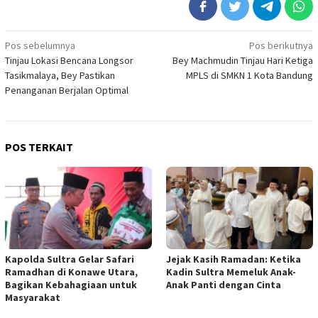
Navigasi
Pos sebelumnya
Pos berikutnya
Tinjau Lokasi Bencana Longsor
Bey Machmudin Tinjau Hari Ketiga
pos
Tasikmalaya, Bey Pastikan
MPLS di SMKN 1 Kota Bandung
Penanganan Berjalan Optimal
POS TERKAIT
Kapolda Sultra Gelar Safari
Jejak Kasih Ramadan: Ketika
Ramadhan di Konawe Utara,
Kadin Sultra Memeluk Anak-
Bagikan Kebahagiaan untuk
Anak Panti dengan Cinta
Masyarakat