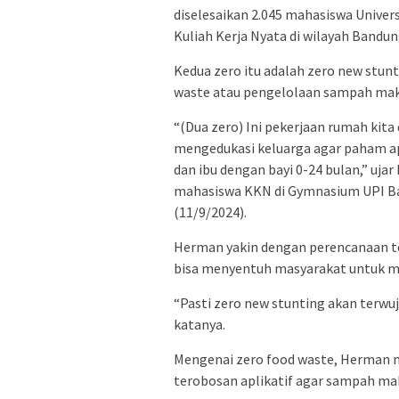
diselesaikan 2.045 mahasiswa Univer
Kuliah Kerja Nyata di wilayah Bandun
Kedua zero itu adalah zero new stunt
waste atau pengelolaan sampah mak
“(Dua zero) Ini pekerjaan rumah kita
mengedukasi keluarga agar paham apa
dan ibu dengan bayi 0-24 bulan,” u
mahasiswa KKN di Gymnasium UPI Ban
(11/9/2024).
Herman yakin dengan perencanaan t
bisa menyentuh masyarakat untuk 
“Pasti zero new stunting akan terwu
katanya.
Mengenai zero food waste, Herman
terobosan aplikatif agar sampah mak