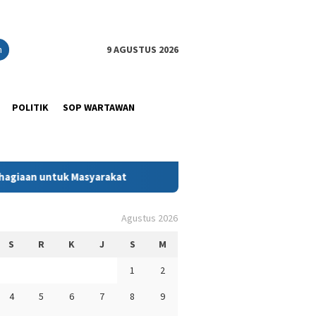
n
9 AGUSTUS 2026
POLITIK
SOP WARTAWAN
k Masyarakat
Jejak Kasih Ramadan: Ketika Kadin Sultra 
Agustus 2026
S
R
K
J
S
M
1
2
4
5
6
7
8
9