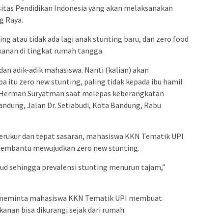
sitas Pendidikan Indonesia yang akan melaksanakan
g Raya.
ing atau tidak ada lagi anak stunting baru, dan zero food
anan di tingkat rumah tangga.
 dan adik-adik mahasiswa. Nanti (kalian) akan
 itu zero new stunting, paling tidak kepada ibu hamil
jar Herman Suryatman saat melepas keberangkatan
dung, Jalan Dr. Setiabudi, Kota Bandung, Rabu
erukur dan tepat sasaran, mahasiswa KKN Tematik UPI
membantu mewujudkan zero new stunting.
jud sehingga prevalensi stunting menurun tajam,”
 meminta mahasiswa KKN Tematik UPI membuat
anan bisa dikurangi sejak dari rumah.