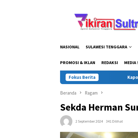
Loncat
ke
konten
NASIONAL
SULAWESI TENGGARA
PROMOSI & IKLAN
REDAKSI
MEDIA 
Fokus Berita
Kapolda Sultra Ge
Beranda
Ragam
Sekda Herman Sur
2 September 2024
341 Dilihat