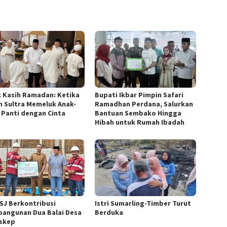
k Kasih Ramadan: Ketika
Bupati Ikbar Pimpin Safari
n Sultra Memeluk Anak-
Ramadhan Perdana, Salurkan
 Panti dengan Cinta
Bantuan Sembako Hingga
Hibah untuk Rumah Ibadah
BSJ Berkontribusi
Istri Sumarling-Timber Turut
angunan Dua Balai Desa
Berduka
askep