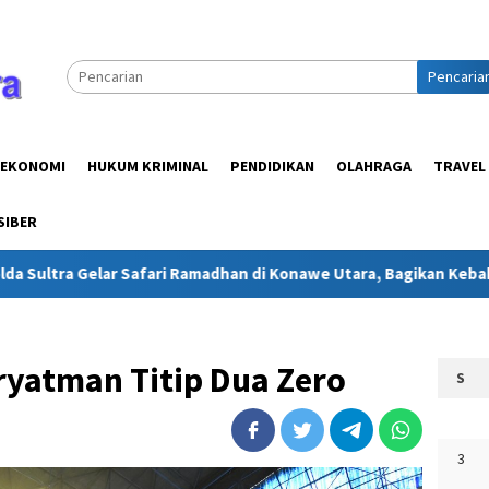
Pencaria
EKONOMI
HUKUM KRIMINAL
PENDIDIKAN
OLAHRAGA
TRAVEL
SIBER
lar Safari Ramadhan di Konawe Utara, Bagikan Kebahagiaan untu
yatman Titip Dua Zero
S
3