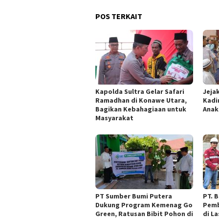
POS TERKAIT
Kapolda Sultra Gelar Safari
Jeja
Ramadhan di Konawe Utara,
Kadi
Bagikan Kebahagiaan untuk
Anak
Masyarakat
PT Sumber Bumi Putera
PT. 
Dukung Program Kemenag Go
Pemb
Green, Ratusan Bibit Pohon di
di L