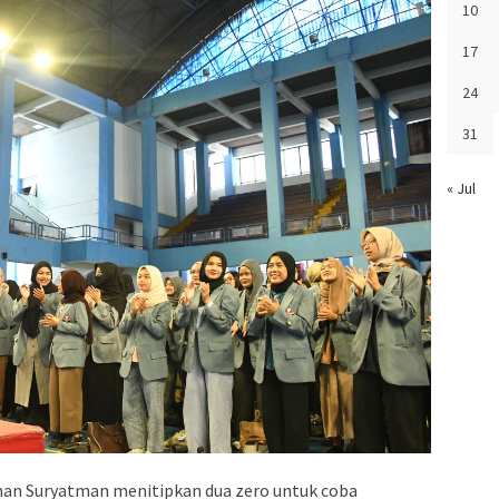
10
17
24
31
« Jul
n Suryatman menitipkan dua zero untuk coba