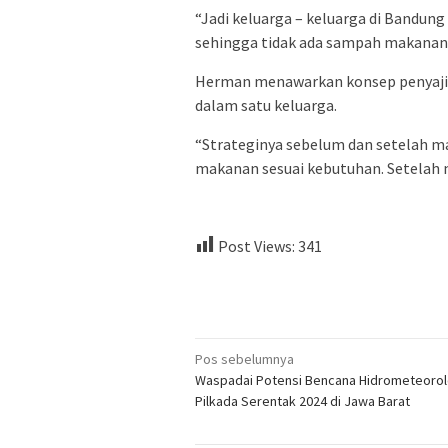
“Jadi keluarga – keluarga di Bandu
sehingga tidak ada sampah makanan k
Herman menawarkan konsep penyajia
dalam satu keluarga.
“Strateginya sebelum dan setelah m
makanan sesuai kebutuhan. Setelah m
Post Views:
341
Navigasi
Pos sebelumnya
Waspadai Potensi Bencana Hidrometeorol
pos
Pilkada Serentak 2024 di Jawa Barat