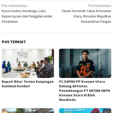
Navigasi
Pos sebelumnya
Pos berikutnya
Kasus Kades Amolengu, Luka
Tanam Serentak Cabai di Konawe
pos
Kepercayaan dan Panggilan untuk
Utara, Resolusi Wujudkan
Perubahan
Kemandirian Pangan
POS TERKAIT
Bupati Ikbar Terima Kunjungan
PC SAPMA PP Konawe Utara
Danlanal Kendari
Dukung Aktivitas
Penambangan PT ANTAM UBPN
Konawe Utara di Blok
Mandiodo