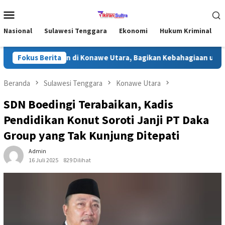
Loncat
Menu
ke
Mobile
konten
Nasional
Sulawesi Tenggara
Ekonomi
Hukum Kriminal
Safari Ramadhan di Konawe Utara, Bagikan Kebahagiaan untuk Ma
Fokus Berita
Beranda
Sulawesi Tenggara
Konawe Utara
SDN Boedingi Terabaikan, Kadis
Pendidikan Konut Soroti Janji PT Daka
Group yang Tak Kunjung Ditepati
Admin
16 Juli 2025
829 Dilihat