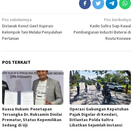
Navigasi
Pos sebelumnya
Pos berikutnya
Distanak Konut Gaet Aspirasi
Kadin Sultra Siap Kawal
pos
Kelompok Tani Melalui Penyuluhan
Pembangunan Industri Baterai di
Pertanian
Routa Konawe
POS TERKAIT
Kuasa Hukum: Penetapan
Operasi Gabungan Kepatuhan
Tersangka Dr. Ruksamin Dinilai
Pajak Digelar di Kendari,
Prematur, Status Kepemilikan
Ditlantas Polda Sultra
Sedang di Uji
Libatkan Sejumlah Instansi