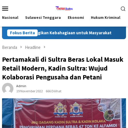
Loncat
Menu
ke
Mobile
konten
Nasional
Sulawesi Tenggara
Ekonomi
Hukum Kriminal
nawe Utara, Bagikan Kebahagiaan untuk Masyarakat
Fokus Berita
Jejak
Beranda
Headline
Pertamakali di Sultra Beras Lokal Masuk
Retail Modern, Kadin Sultra: Wujud
Kolaborasi Pengusaha dan Petani
Admin
19 November 2022
666 Dilihat