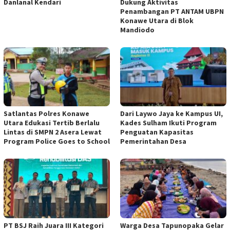
Danlanal Kendari
Dukung Aktivitas
Penambangan PT ANTAM UBPN
Konawe Utara di Blok
Mandiodo
Satlantas Polres Konawe
Dari Laywo Jaya ke Kampus UI,
Utara Edukasi Tertib Berlalu
Kades Sulham Ikuti Program
Lintas di SMPN 2 Asera Lewat
Penguatan Kapasitas
Program Police Goes to School
Pemerintahan Desa
PT BSJ Raih Juara III Kategori
Warga Desa Tapunopaka Gelar