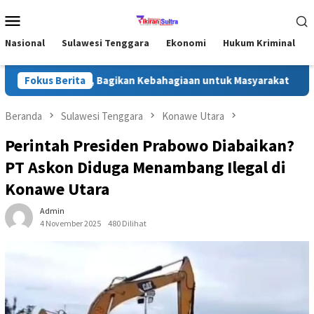
Loncat
Menu
ke
Mobile
konten
Nasional
Sulawesi Tenggara
Ekonomi
Hukum Kriminal
Konawe Utara, Bagikan Kebahagiaan untuk Masyarakat
Fokus Berita
Jej
Beranda
Sulawesi Tenggara
Konawe Utara
Perintah Presiden Prabowo Diabaikan?
PT Askon Diduga Menambang Ilegal di
Konawe Utara
Admin
4 November 2025
480 Dilihat