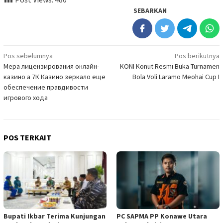
SEBARKAN
Navigasi
Pos sebelumnya
Pos berikutnya
Мера лицензирования онлайн-
KONI Konut Resmi Buka Turnamen
pos
казино а 7К Казино зеркало еще
Bola Voli Laramo Meohai Cup I
обеспечение правдивости
игрового хода
POS TERKAIT
Bupati Ikbar Terima Kunjungan
PC SAPMA PP Konawe Utara