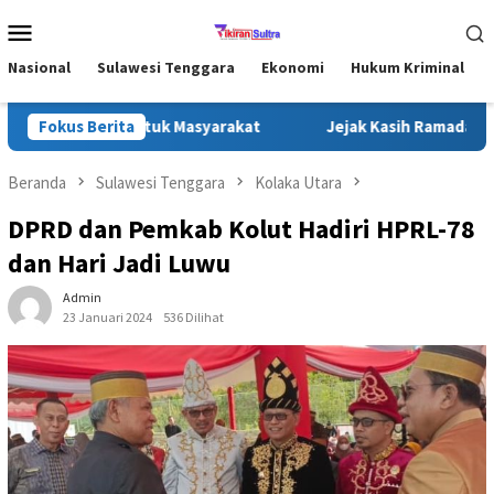
Loncat
Menu
ke
Mobile
konten
Nasional
Sulawesi Tenggara
Ekonomi
Hukum Kriminal
Kebahagiaan untuk Masyarakat
Fokus Berita
Jejak Kasih Ramadan: Ketik
Beranda
Sulawesi Tenggara
Kolaka Utara
DPRD dan Pemkab Kolut Hadiri HPRL-78
dan Hari Jadi Luwu
Admin
23 Januari 2024
536 Dilihat